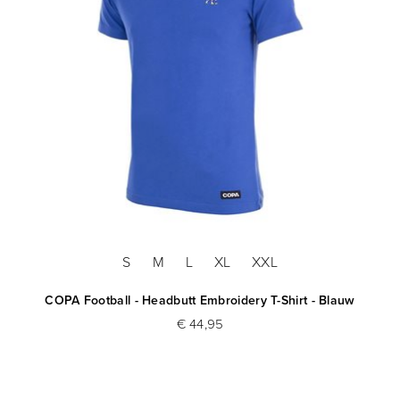
S
M
L
XL
XXL
COPA Football - Headbutt Embroidery T-Shirt - Blauw
€ 44,95