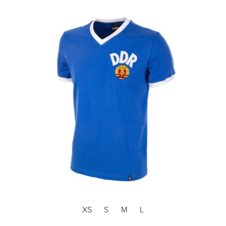
XS
S
M
L