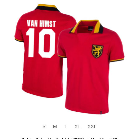
S
M
L
XL
XXL