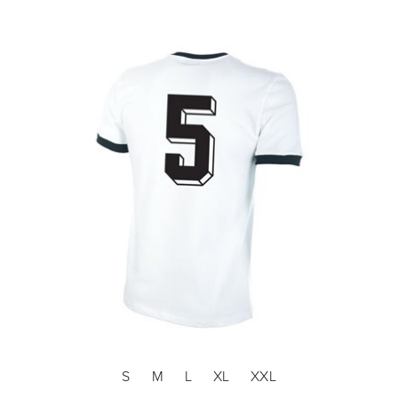
S
M
L
XL
XXL