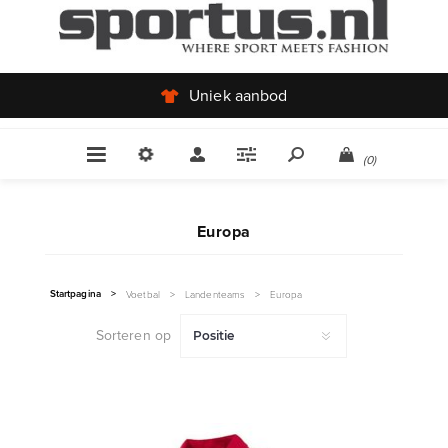
Uniek aanbod
(0)
Europa
Startpagina
>
Voetbal
>
Landenteams
>
Europa
Sorteren op