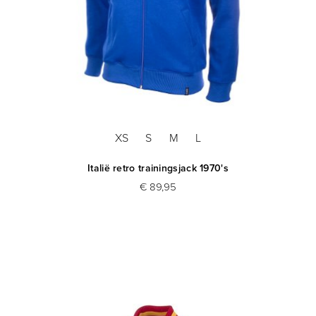
XS
S
M
L
Italië retro trainingsjack 1970's
€ 89,95