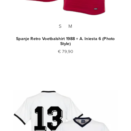
S
M
Spanje Retro Voetbalshirt 1988 + A. Iniesta 6 (Photo
Style)
€ 79,90