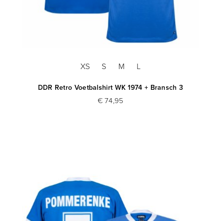
XS
S
M
L
DDR Retro Voetbalshirt WK 1974 + Bransch 3
€ 74,95