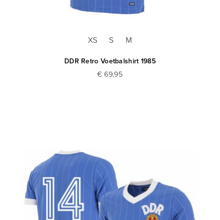
XS
S
M
DDR Retro Voetbalshirt 1985
€ 69,95