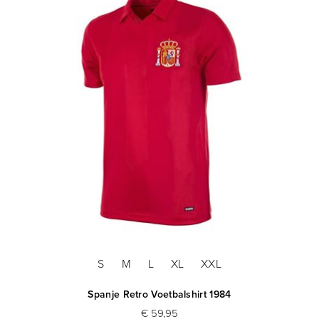
S
M
L
XL
XXL
Spanje Retro Voetbalshirt 1984
€ 59,95