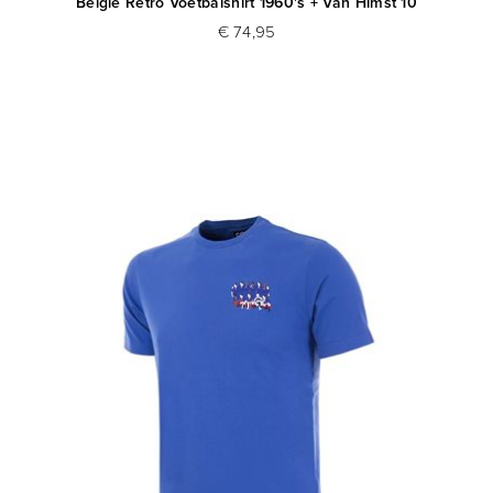
Belgie Retro Voetbalshirt 1960's + Van Himst 10
€ 74,95