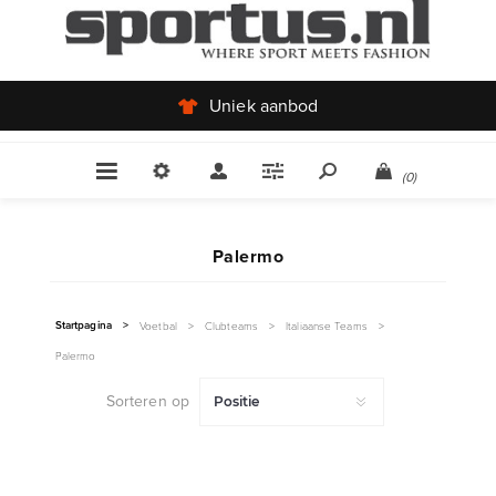
Uniek aanbod
(0)
Palermo
Startpagina
>
Voetbal
>
Clubteams
>
Italiaanse Teams
>
Palermo
Sorteren op