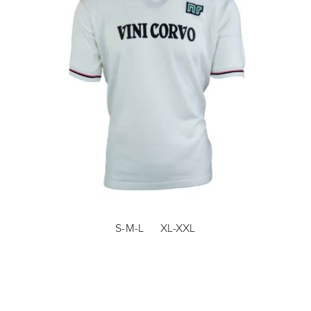
S-M-L
XL-XXL
NR Nicola Raccuglia - Palermo 'Vini Corvo' Uitshirt
1982-1983 + Nummer 9 (Gianni De Rosa)
€ 169,95