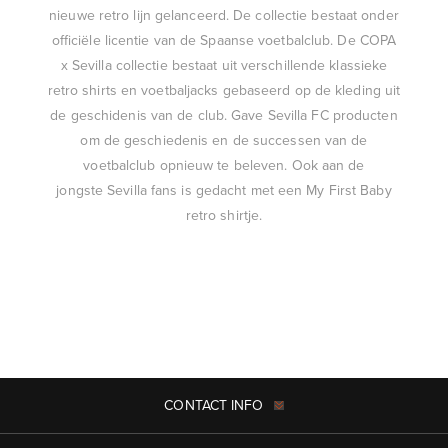
nieuwe retro lijn gelanceerd. De collectie bestaat onder
officiële licentie van de Spaanse voetbalclub. De COPA
x Sevilla collectie bestaat uit verschillende klassieke
retro shirts en voetbaljacks gebaseerd op de kleding uit
de geschidenis van de club. Gave Sevilla FC producten
om de geschiedenis en de successen van de
voetbalclub opnieuw te beleven. Ook aan de
jongste Sevilla fans is gedacht met een My First Baby
retro shirtje.
CONTACT INFO