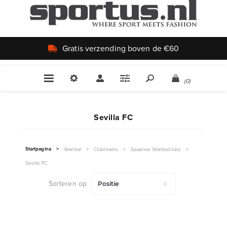
Gratis verzending boven de €60
(0)
Sevilla FC
Startpagina
>
Voetbal
>
Clubteams
>
Spaanse Voetbalclubs
>
Sevilla FC
Sorteren op