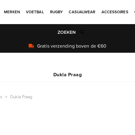
MERKEN
VOETBAL
RUGBY
CASUALWEAR
ACCESSOIRES
Gratis verzending boven de €60
Dukla Praag
ms
>
Dukla Praag