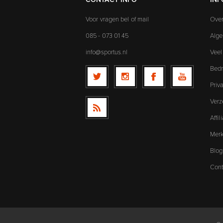
Voor vragen bel of mail
Over
085 - 073 01 45
Alg
info@sportus.nl
Veel
Bedr
Priv
Verz
Affi
Mer
Blog
Cont