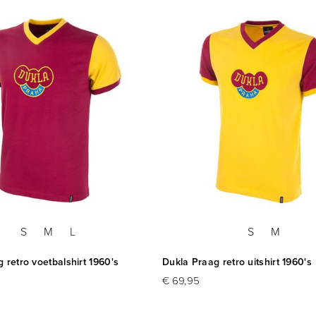
S
M
L
S
M
 retro voetbalshirt 1960's
Dukla Praag retro uitshirt 1960's
€ 69,95