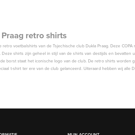
Praag retro shirts
e retro voetbalshirts van de Tsjechische club Dukla Praag. Deze COPA re
. Deze shirts zijn geheel in stijl van de shirts van destijds en bevatte
de borst staat het iconische logo van de club. De retro shirts worden
iaal t-shirt ter ere van de club gelanceerd. Uiteraard hebben wij alle D
ORMATIE
MIJN ACCOUNT