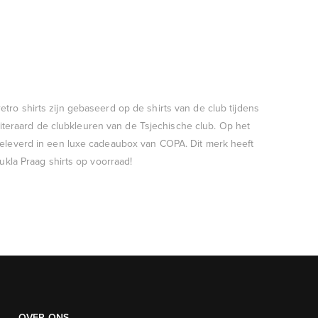
tro shirts zijn gebaseerd op de shirts van de club tijdens
n uiteraard de clubkleuren van de Tsjechische club. Op het
 geleverd in een luxe cadeaubox van COPA. Dit merk heeft
ukla Praag shirts op voorraad!
OVER ONS