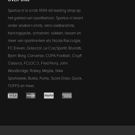
Sportus.nl is sinds 1999 dé leading shop op
het gebied van sportfashion. Sportus.nl levert
onder andere t-shirts, retro voetbalshirts,
trainingsjacks, schoenen, sokken, tassen en
meer van sportmerken als Nicola Racculgia,
FC Eleven, Golazzo!, Le Coq Sportif, Brunotti,
Bjorn Borg, Converse, COPA Football, Cruyff
Classics, FCLOCO, Fred Perry, John
Woodbridge, Robey, Meyba, Nike
Sportswear, Bukta, Puma, Score Draw, Quick,
TOFFS en meer.