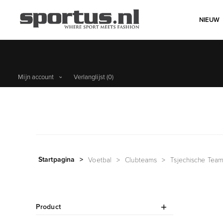
NIEUW
Mijn account
Verlanglijst
(0)
Startpagina
>
Voetbal
>
Clubteams
>
Tsjechische Tea
Product