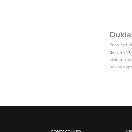
Dukla 
Koop hier d
de jaren '70
midden van 
ook een spec
CONTACT INFO
INF