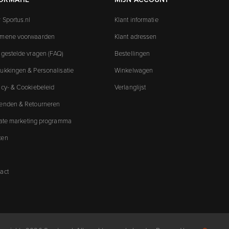
 Sportus.nl
Klant informatie
emene voorwaarden
Klant adressen
 gestelde vragen (FAQ)
Bestellingen
ukkingen & Personalisatie
Winkelwagen
acy- & Cookiebeleid
Verlanglijst
enden & Retourneren
liate marketing programma
ken
act