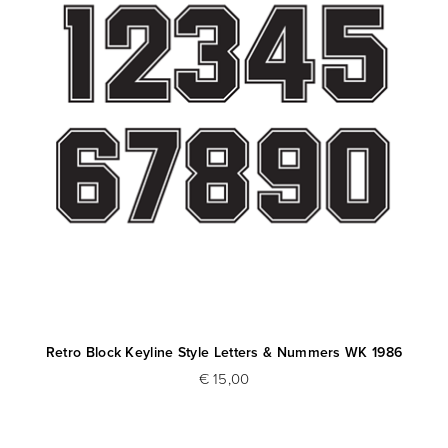
Retro Block Keyline Style Letters & Nummers WK 1986
€ 15,00