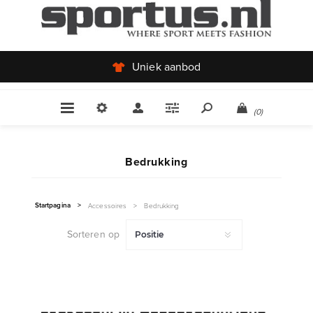
Uniek aanbod
(0)
Bedrukking
Startpagina
>
Accessoires
>
Bedrukking
Sorteren op