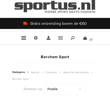
Gratis verzending boven de €60
(0)
Berchem Sport
Startpagina
>
Voetbal
>
Clubteams
>
Belgische Voetbalclubs
>
Berchem Sport
Sorteren op