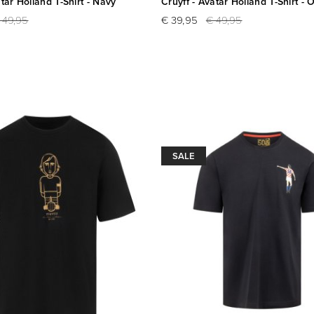
atar Holland T-Shirt - Navy
Cruyff - Avatar Holland T-Shirt - 
 49,95
€ 39,95
€ 49,95
SALE