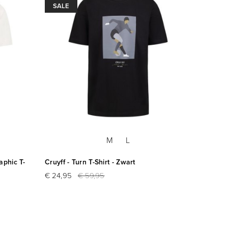
SALE
M
L
aphic T-
Cruyff - Turn T-Shirt - Zwart
€ 24,95
€ 59,95