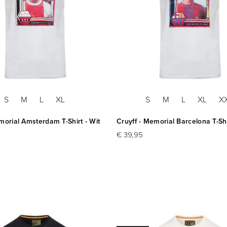
S
M
L
XL
S
M
L
XL
X
morial Amsterdam T-Shirt - Wit
Cruyff - Memorial Barcelona T-Shi
€ 39,95