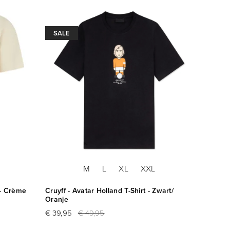
SALE
M
L
XL
XXL
 - Crème
Cruyff - Avatar Holland T-Shirt - Zwart/
Oranje
€ 39,95
€ 49,95