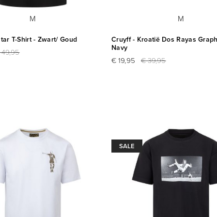
M
M
atar T-Shirt - Zwart/ Goud
Cruyff - Kroatië Dos Rayas Graphi
Navy
 49,95
€ 19,95
€ 39,95
SALE