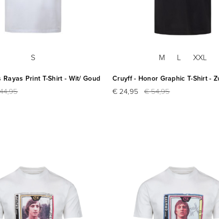
S
M
L
XXL
s Rayas Print T-Shirt - Wit/ Goud
Cruyff - Honor Graphic T-Shirt - 
44,95
€ 24,95
€ 54,95