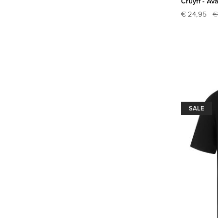
Cruyff - Av
€ 24,95
€
SALE