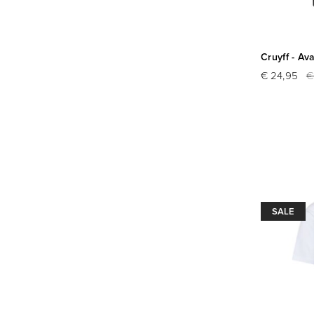
Cruyff - Av
€ 24,95
€
SALE