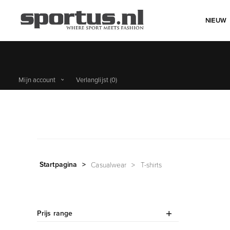
NIEUW
Mijn account
Verlanglijst
(0)
Startpagina
>
Casualwear
>
T-shirts
Prijs range