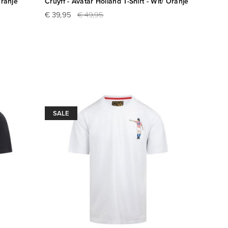
Oranje
Cruyff - Avatar Holland T-Shirt - Wit/ Oranje
€ 39,95
€ 49,95
SALE