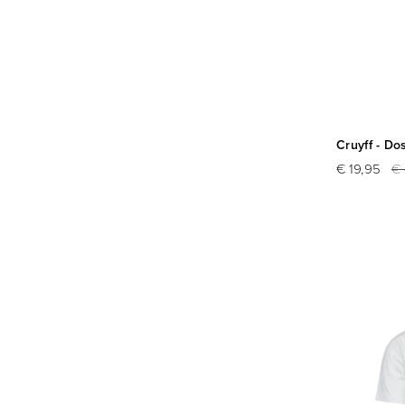
Cruyff - Do
€ 19,95
€ 