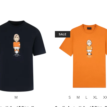
SALE
M
S
M
L
XL
X