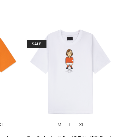
SALE
XL
M
L
XL