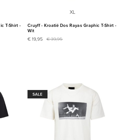
XL
c T-Shirt -
Cruyff - Kroatië Dos Rayas Graphic T-Shirt -
Wit
€ 19,95
€ 39,95
SALE