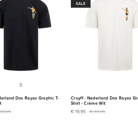
SALE
S
derland Dos Rayas Graphic T-
Cruyff - Nederland Dos Rayas Gr
t
Shirt - Crème Wit
39,95
€ 19,95
€ 39,95