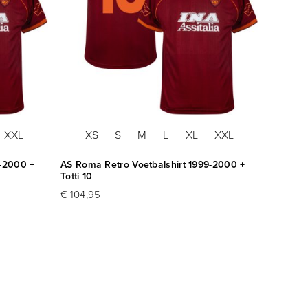
XXL
XS
S
M
L
XL
XXL
9-2000 +
AS Roma Retro Voetbalshirt 1999-2000 +
Totti 10
€ 104,95