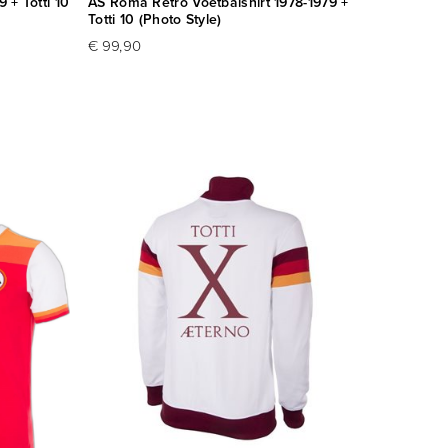
 + Totti 10
AS Roma Retro Voetbalshirt 1978-1979 +
Totti 10 (Photo Style)
€ 99,90