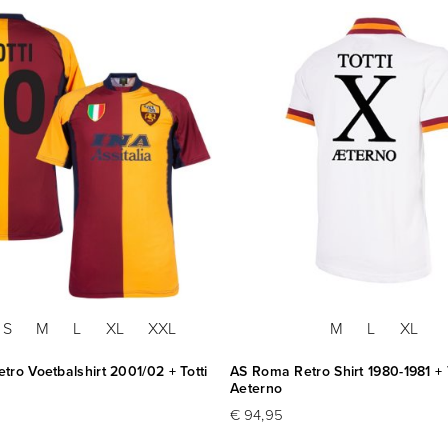
S
M
L
XL
XXL
M
L
XL
ro Voetbalshirt 2001/02 + Totti
AS Roma Retro Shirt 1980-1981 + 
Aeterno
€ 94,95