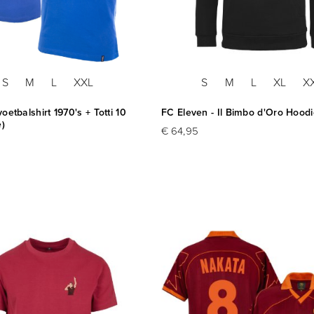
S
M
L
XXL
S
M
L
XL
X
 voetbalshirt 1970's + Totti 10
FC Eleven - Il Bimbo d'Oro Hoodi
e)
€ 64,95