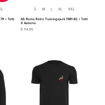
XL
S
M
L
XL
XXL
79 + Totti
AS Roma Retro Trainingsjack 1981-82 + Totti
X Aeterno
€ 114,95