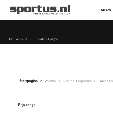
NIEUW
Mijn account
Verlanglijst
(0)
Startpagina
>
Voetbal
>
Voetbal Legendes
>
Francesco
Prijs range