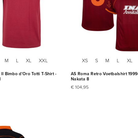
M
L
XL
XXL
XS
S
M
L
XL
Il Bimbo d'Oro Totti T-Shirt -
AS Roma Retro Voetbalshirt 199
d
Nakata 8
€ 104,95