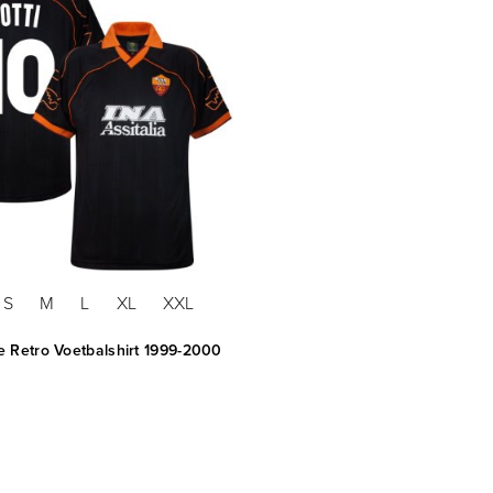
S
M
L
XL
XXL
 Retro Voetbalshirt 1999-2000