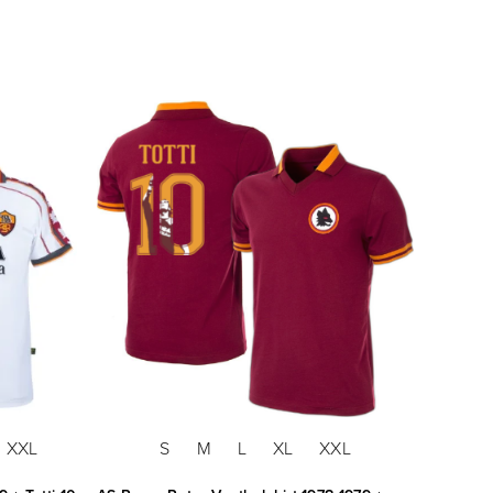
XXL
S
M
L
XL
XXL