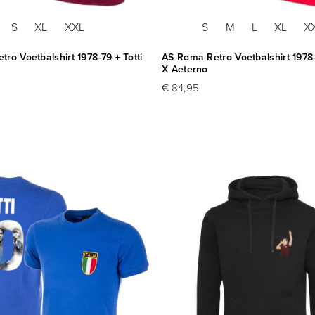
S
XL
XXL
S
M
L
XL
X
ro Voetbalshirt 1978-79 + Totti
AS Roma Retro Voetbalshirt 1978-
X Aeterno
€ 84,95