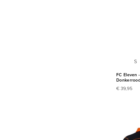
S
FC Eleven - 
Donkerroo
€ 39,95