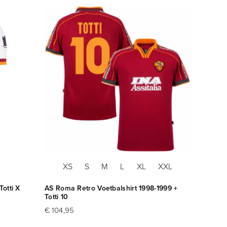
XS
S
M
L
XL
XXL
Totti X
AS Roma Retro Voetbalshirt 1998-1999 +
Totti 10
€ 104,95