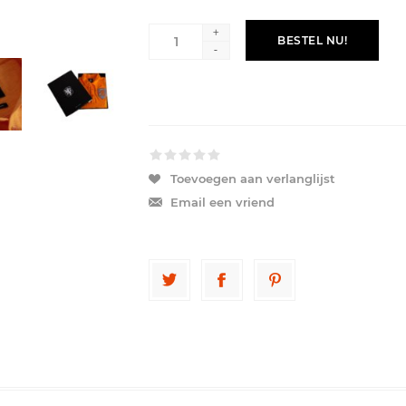
+
BESTEL NU!
-
Toevoegen aan verlanglijst
Email een vriend