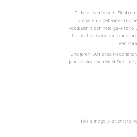
Dit is het Nederlands Elftal retr
oranje en is gebaseerd op het
voetbalshirt een hele gave retro 
het shirt voorzien van lange mo
een norm
Eind jaren '50 kende Nederland w
jaar kansloos van West-Duitsland
Het is mogelijk dit shirt t