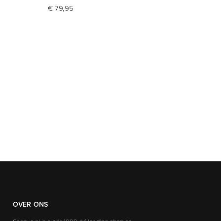
Traini
€ 79,95
€ 99,
OVER ONS