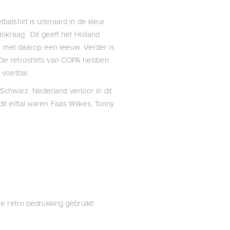
tbalshirt is uiteraard in de kleur
lokraag. Dit geeft het Holland
uw met daarop een leeuw. Verder is
! De retroshirts van COPA hebben
 voetbal.
Schwarz. Nederland verloor in dit
t elftal waren Faas Wilkes, Tonny
e retro bedrukking gebruikt!