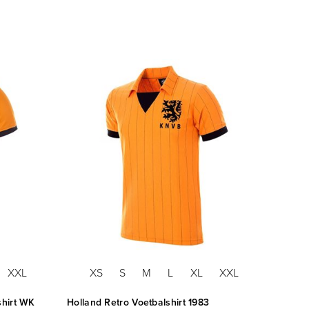
XXL
XS
S
M
L
XL
XXL
shirt WK
Holland Retro Voetbalshirt 1983
COPA F