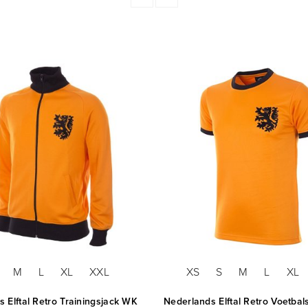
M
L
XL
XXL
XS
S
M
L
XL
 Elftal Retro Trainingsjack WK
Nederlands Elftal Retro Voetbal