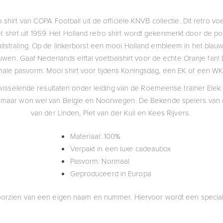
o shirt van COPA Football uit de officiële KNVB collectie. Dit retro voe
 shirt uit 1959. Het Holland retro shirt wordt gekenmerkt door de po
uitstraling. Op de linkerborst een mooi Holland embleem in het bla
uwen. Gaaf Nederlands elftal voetbalshirt voor de echte Oranje fan
ale pasvorm. Mooi shirt voor tijdens Koningsdag, een EK of een WK
isselende resultaten onder leiding van de Roemeense trainer Elek 
, maar won wel van Belgie en Noorwegen. De Bekende spelers van di
van der Linden, Piet van der Kuil en Kees Rijvers.
Materiaal: 100%
Verpakt in een luxe cadeaubox
Pasvorm: Normaal
Geproduceerd in Europa
e voorzien van een eigen naam en nummer. Hiervoor wordt een special