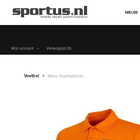
NIEUW
Mijn account
Verlanglijst
(0)
Voetbal
>
Retro Voetbalshirts