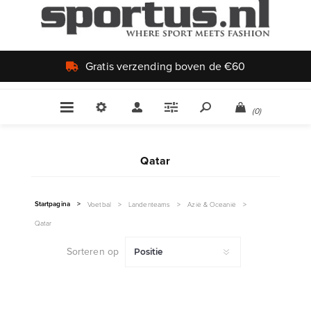
Gratis verzending boven de €60
(0)
Qatar
Startpagina
>
Voetbal
>
Landenteams
>
Azië & Oceanië
>
Qatar
Sorteren op