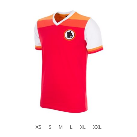
XS
S
M
L
XL
XXL