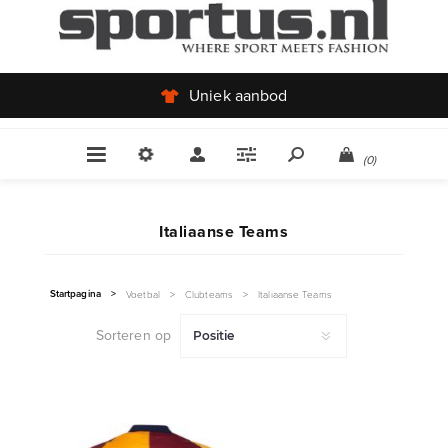
Uniek aanbod
(0)
Italiaanse Teams
Startpagina
>
Voetbal
>
Clubteams
>
Italiaanse Teams
Sorteren op