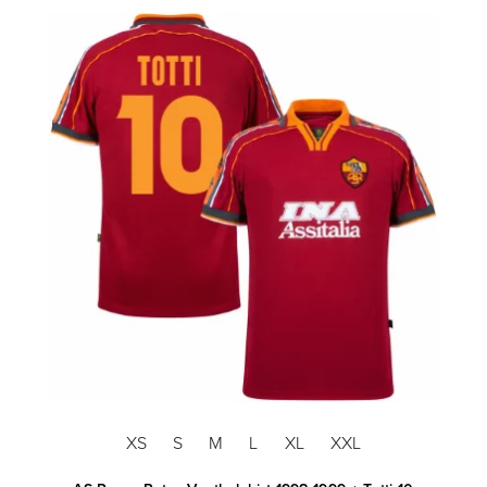
XS
S
M
L
XL
XXL