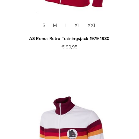
S
M
L
XL
XXL
AS Roma Retro Trainingsjack 1979-1980
€ 99,95