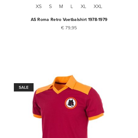
XS
S
M
L
XL
XXL
AS Roma Retro Voetbalshirt 1978-1979
€ 79,95
SALE