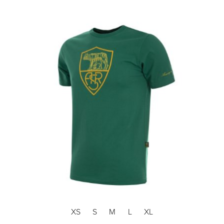
XS
S
M
L
XL