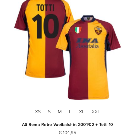
XS
S
M
L
XL
XXL
AS Roma Retro Voetbalshirt 2001/02 + Totti 10
€ 104,95