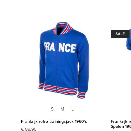
SALE
S
M
L
Zidane
Frankrijk retro trainingsjack 1960's
Frankrijk 
Spelen 19
€ 89,95