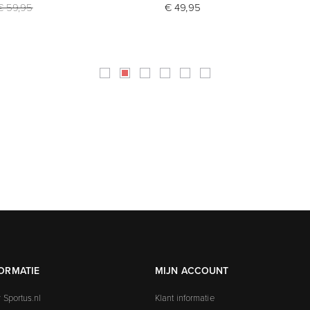
€ 59,95
€ 49,95
ORMATIE
MIJN ACCOUNT
 Sportus.nl
Klant informatie