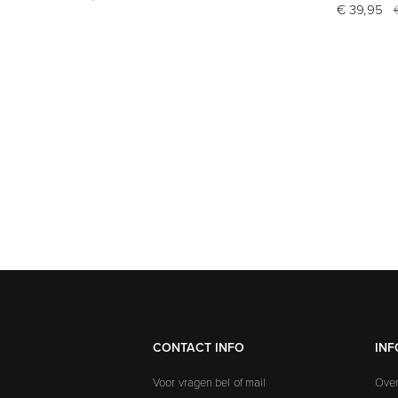
€ 39,95
CONTACT INFO
INF
Voor vragen bel of mail
Over