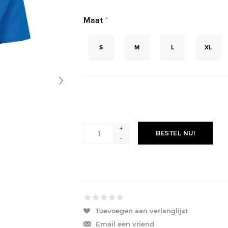
Maat
*
S
M
L
XL
+
BESTEL NU!
-
Toevoegen aan verlanglijst
Email een vriend