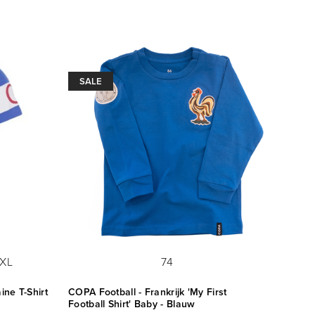
SALE
XL
74
ine T-Shirt
COPA Football - Frankrijk 'My First
Frankr
Football Shirt' Baby - Blauw
€ 59,