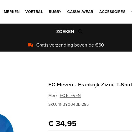
MERKEN
VOETBAL
RUGBY
CASUALWEAR
ACCESSOIRES
Uniek aanbod
FC Eleven - Frankrijk Zizou T-Shir
Merk:
FC ELEVEN
SKU:
11-BY004BL-285
€ 34,95