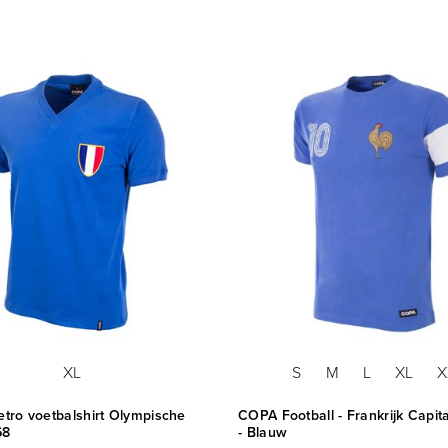
XL
S
M
L
XL
X
retro voetbalshirt Olympische
COPA Football - Frankrijk Capita
68
- Blauw