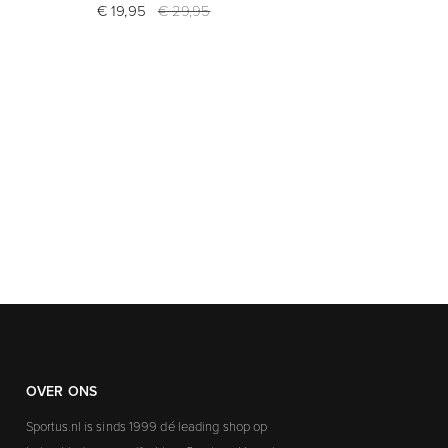
€ 19,95
€ 29,95
OVER ONS
Sportus.nl is sinds 1999 dé leading shop op