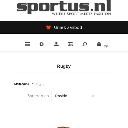
Uniek aanbod
(0)
Rugby
Startpagina
>
Rugby
Sorteren op