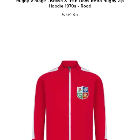
Rugby Vintage - British & Irish Lions Retro Rugby Zip
Hoodie 1970s - Rood
€ 64,95