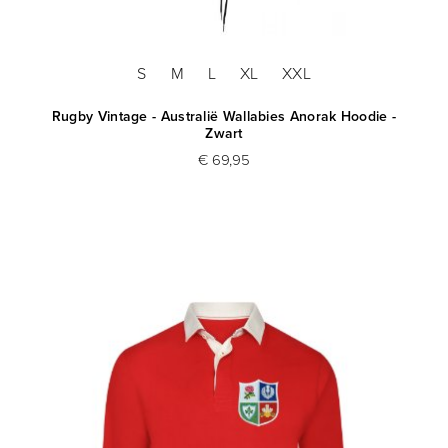
S
M
L
XL
XXL
Rugby Vintage - Australië Wallabies Anorak Hoodie -
Zwart
€ 69,95