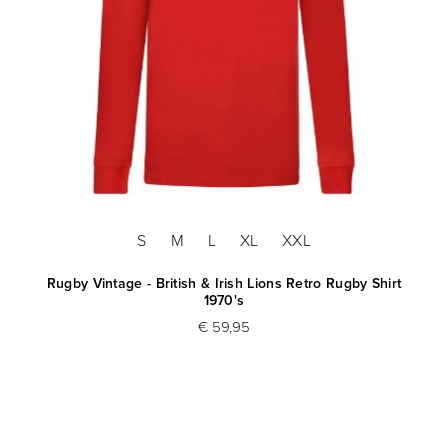
S
M
L
XL
XXL
Rugby Vintage - British & Irish Lions Retro Rugby Shirt
1970's
€ 59,95