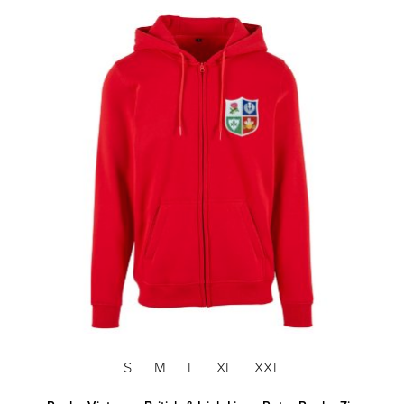
S
M
L
XL
XXL