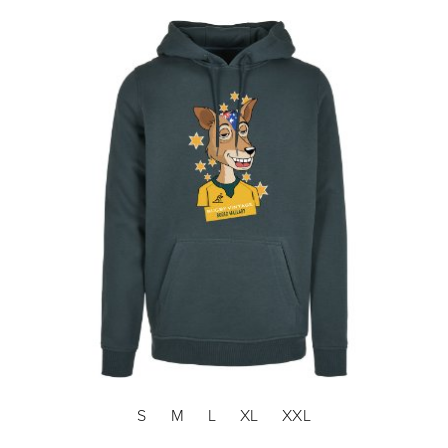
S
M
L
XL
XXL