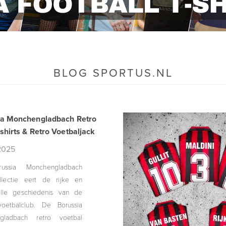
BLOG SPORTUS.NL
ia Monchengladbach Retro
shirts & Retro Voetbaljack
2025
ussia Monchengladbach
llectie eert de rijke en
olle geschiedenis van de
voetbalclub. De Borussia
gladbach retro voetbal