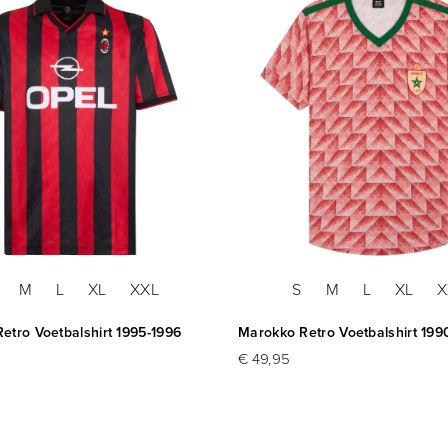
M
L
XL
XXL
S
M
L
XL
X
etro Voetbalshirt 1995-1996
Marokko Retro Voetbalshirt 199
€ 49,95