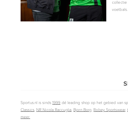
collectie
voetbals..
S
Sportus.nl is sinds
1999
dé leading shop op het gebied van spo
Classics
,
NR Nicola Raccuglia
,
Bjorn Borg
,
Robey Sportswear
,
meer.