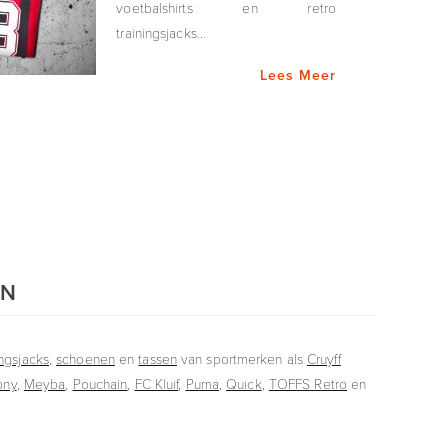
voetbalshirts en retro
trainingsjacks...
Lees Meer
ON
ingsjacks
,
schoenen
en
tassen
van sportmerken als
Cruyff
ony
,
Meyba
,
Pouchain
,
FC Kluif
,
Puma
,
Quick
,
TOFFS Retro
en