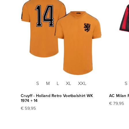
S
M
L
XL
XXL
S
rt
Cruyff - Holland Retro Voetbalshirt WK
AC Milan R
1974 + 14
€ 79,95
€ 59,95