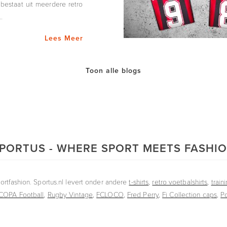
 bestaat uit meerdere retro
.
Lees Meer
Toon alle blogs
PORTUS - WHERE SPORT MEETS FASHI
rtfashion. Sportus.nl levert onder andere
t-shirts
,
retro voetbalshirts
,
train
COPA Football
,
Rugby Vintage
,
FCLOCO
,
Fred Perry
,
Fi Collection caps
,
P