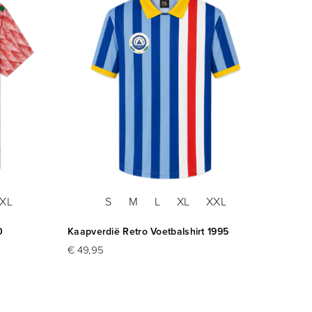
XL
S
M
L
XL
XXL
0
Kaapverdië Retro Voetbalshirt 1995
Wimble
1995 +
€ 49,95
€ 84,