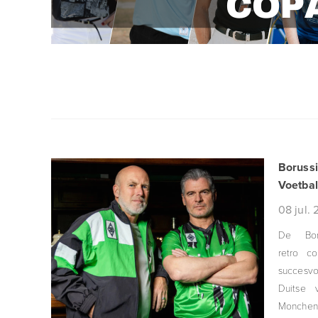
Boruss
Voetbal
08
jul.
De Bor
retro co
succesv
Duitse 
Monchen