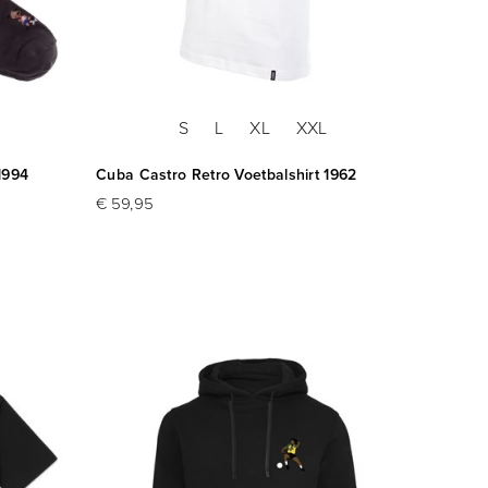
S
L
XL
XXL
1994
Cuba Castro Retro Voetbalshirt 1962
€ 59,95