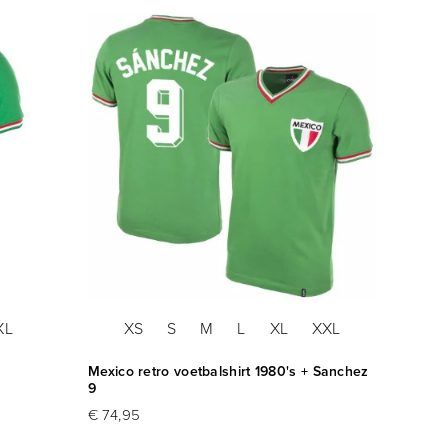
XL
XS
S
M
L
XL
XXL
Mexico retro voetbalshirt 1980's + Sanchez
9
€ 74,95