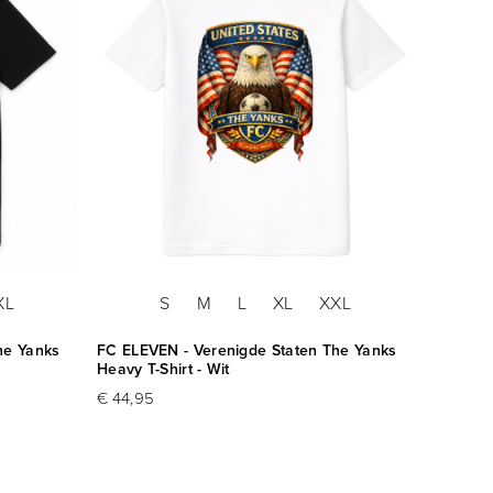
XL
S
M
L
XL
XXL
he Yanks
FC ELEVEN - Verenigde Staten The Yanks
Heavy T-Shirt - Wit
€ 44,95