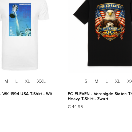
M
L
XL
XXL
S
M
L
XL
X
- WK 1994 USA T-Shirt - Wit
FC ELEVEN - Verenigde Staten T
Heavy T-Shirt - Zwart
€ 44,95