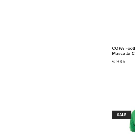
COPA Footb
Mascotte C
€ 9,95
SALE