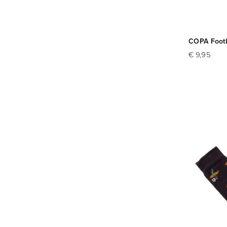
COPA Footb
€ 9,95