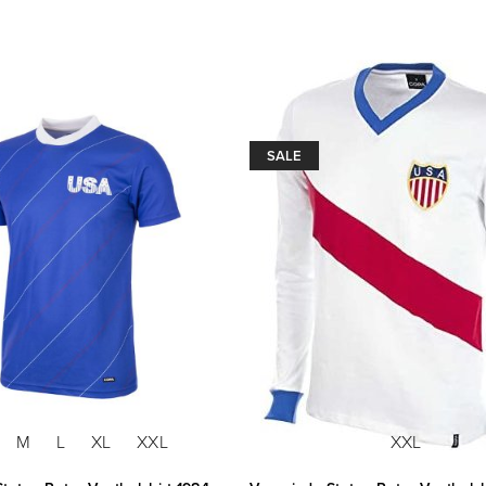
SALE
M
L
XL
XXL
XXL