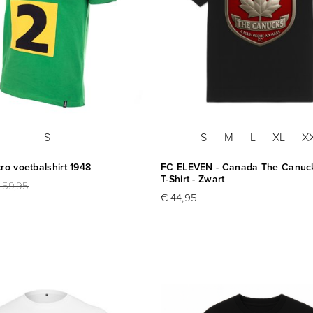
S
S
M
L
XL
X
ro voetbalshirt 1948
FC ELEVEN - Canada The Canuc
T-Shirt - Zwart
 59,95
€ 44,95