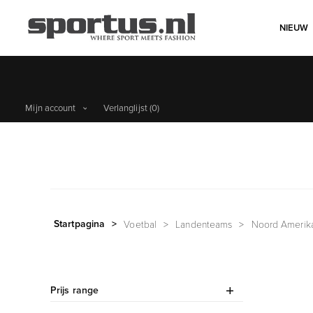
NIEUW
Mijn account
Verlanglijst
(0)
Startpagina
>
Voetbal
>
Landenteams
>
Noord Amerik
Prijs range