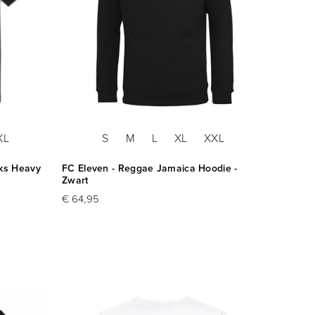
XL
S
M
L
XL
XXL
ks Heavy
FC Eleven - Reggae Jamaica Hoodie -
Zwart
€ 64,95