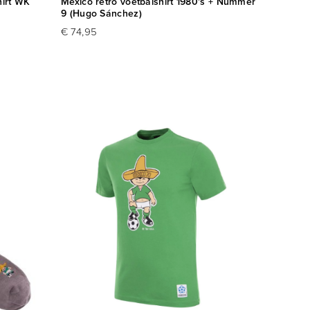
hirt WK
Mexico retro voetbalshirt 1980's + Nummer
9 (Hugo Sánchez)
€ 74,95