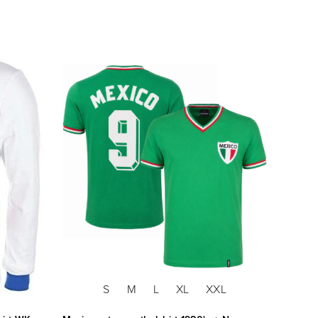
S
M
L
XL
XXL