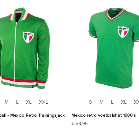
M
L
XL
XXL
S
M
L
XL
X
ll - Mexico Retro Trainingsjack
Mexico retro voetbalshirt 1980's
€ 59,95