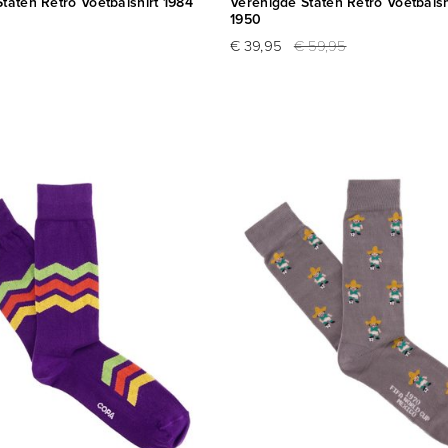
taten Retro Voetbalshirt 1984
Verenigde Staten Retro Voetbals
1950
€ 39,95
€ 59,95