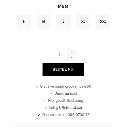
Maat
*
S
M
L
XL
XXL
+
-
BESTEL NU!
Gratis verzending boven de €60
Uniek aanbod
Niet goed? Geld terug
Veilig & Betrouwbaar
Klantenservice : 085-0730145