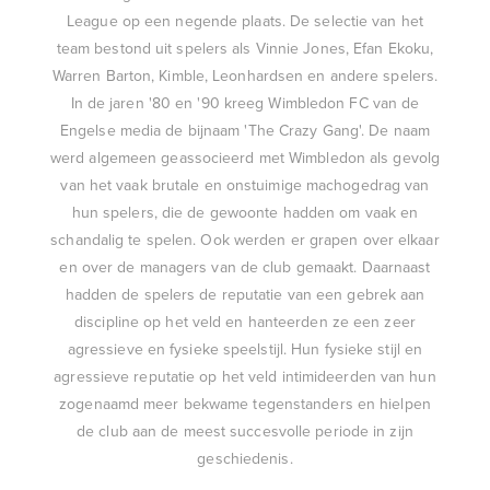
League op een negende plaats. De selectie van het
team bestond uit spelers als Vinnie Jones, Efan Ekoku,
Warren Barton, Kimble, Leonhardsen en andere spelers.
In de jaren '80 en '90 kreeg Wimbledon FC van de
Engelse media de bijnaam 'The Crazy Gang'. De naam
werd algemeen geassocieerd met Wimbledon als gevolg
van het vaak brutale en onstuimige machogedrag van
hun spelers, die de gewoonte hadden om vaak en
schandalig te spelen. Ook werden er grapen over elkaar
en over de managers van de club gemaakt. Daarnaast
hadden de spelers de reputatie van een gebrek aan
discipline op het veld en hanteerden ze een zeer
agressieve en fysieke speelstijl. Hun fysieke stijl en
agressieve reputatie op het veld intimideerden van hun
zogenaamd meer bekwame tegenstanders en hielpen
de club aan de meest succesvolle periode in zijn
geschiedenis.