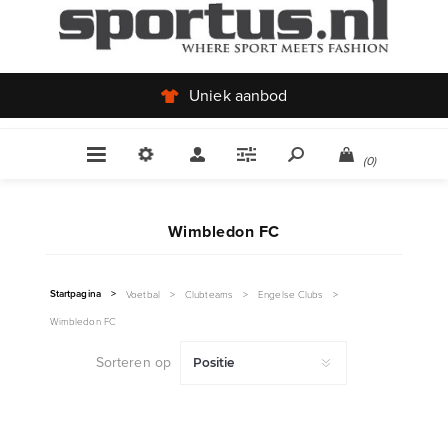
Uniek aanbod
(0)
Wimbledon FC
Startpagina
>
Voetbal
>
Clubteams
>
Engelse Clubs
>
Wimbledon FC
Sorteren op