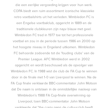
die een eerlijke vergoeding krijgen voor hun werk.
COPA biedt een ruim assortiment iconische klassieke
retro voetbalshirts uit het verleden. Wimbledon FC is
een Engelse voetbalclub, opgericht in 1889 en de
traditionele clubkleuren zijn nayv blauw met geel.
Wimbledon FC trad in 1977 toe tot het professionele
voetbal en zou in de periode tussen 1986 en 2000 op
het hoogste niveau in Engeland uitkomen. Wimbledon
FC behoorde zodoende tot de 'fouding clubs' van de
Premier League. AFC Wimbledon werd in 2002
opgericht en wordt beschouwd als de opvolger van
Wimbledon FC. In 1988 wist de club de FA Cup te winnen
door in de finale met 1-0 van Liverpool te winnen. Na de
FA Cup finale verklaarde BBC-commentator John Motson
dat De naam is ontstaan in de onmiddellijke nasleep van
Wimbledon's 1988 FA Cup-finale overwinning op
Liverpool, toen BBC-commentator John Motson
verklaarde dat "the crazy gang de cultuurclub heeft