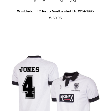
S
M
L
XL
XXL
Wimbledon FC Retro Voetbalshirt Uit 1994-1995
€ 69,95