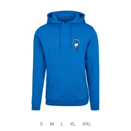
S
M
L
XL
XXL