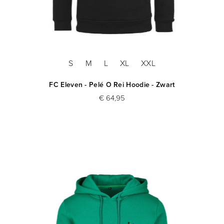
S
M
L
XL
XXL
FC Eleven - Pelé O Rei Hoodie - Zwart
€ 64,95