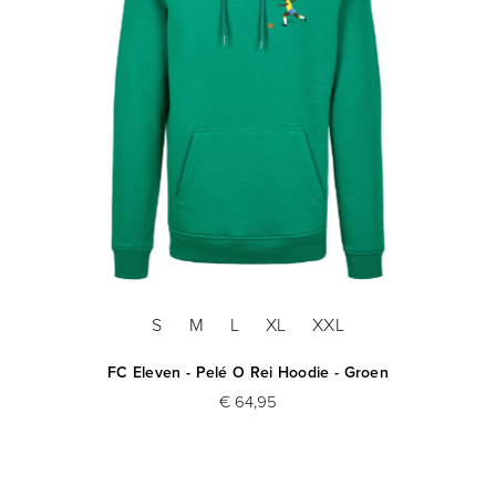
S
M
L
XL
XXL
FC Eleven - Pelé O Rei Hoodie - Groen
€ 64,95