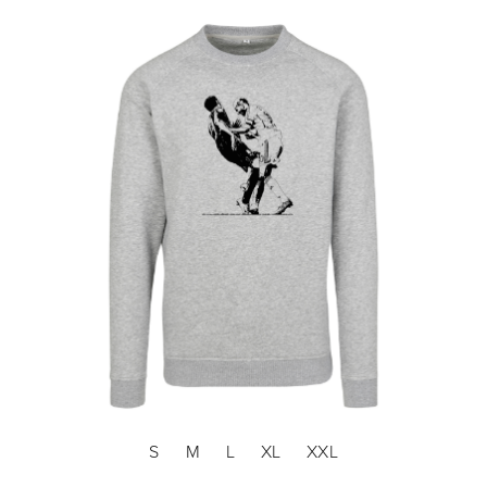
S
M
L
XL
XXL