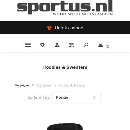
Uniek aanbod
(0)
Hoodies & Sweaters
Startpagina
>
Casualwear
>
Hoodies & Sweaters
Sorteren op