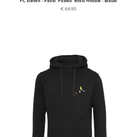
FC Eleven - Paolo 'Pablito' Rossi Hoodie - Blauw
€ 64,95