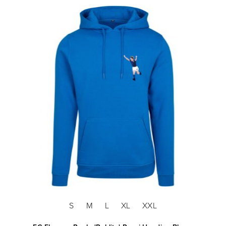
S
M
L
XL
XXL