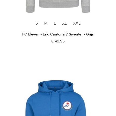
S
M
L
XL
XXL
FC Eleven - Eric Cantona 7 Sweater - Grijs
€ 49,95