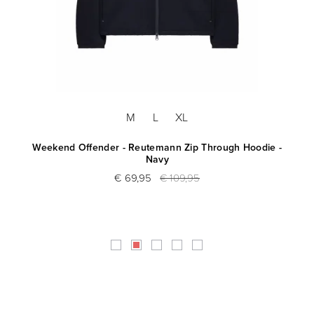
M
L
XL
Weekend Offender - Reutemann Zip Through Hoodie -
Navy
€ 69,95
€ 109,95