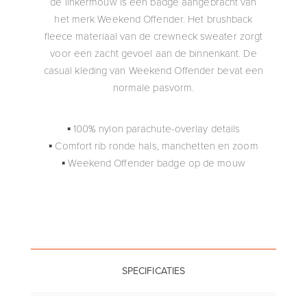
de linkermouw is een badge aangebracht van
het merk Weekend Offender. Het brushback
fleece materiaal van de crewneck sweater zorgt
voor een zacht gevoel aan de binnenkant. De
casual kleding van Weekend Offender bevat een
normale pasvorm.
▪ 100% nylon parachute-overlay details
▪ Comfort rib ronde hals, manchetten en zoom
▪ Weekend Offender badge op de mouw
SPECIFICATIES