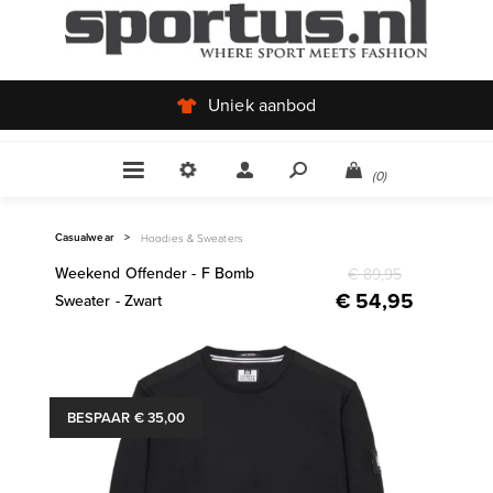
Uniek aanbod
(0)
Casualwear
>
Hoodies & Sweaters
Weekend Offender - F Bomb
€ 89,95
€ 54,95
Sweater - Zwart
BESPAAR € 35,00