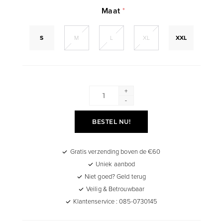
Maat
*
S
M
L
XL
XXL
+
-
BESTEL NU!
Gratis verzending boven de €60
Uniek aanbod
Niet goed? Geld terug
Veilig & Betrouwbaar
Klantenservice : 085-0730145