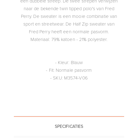
een dubbele streep. De twee strepen verwijzen
naar de bekende twin tipped polo's van Fred
Perry. De sweater is een mooie combinatie van
sport en streetwear. De Half Zip sweater van
Fred Perry heeft een normale pasvorm.
Materiaal: 79% katoen - 21% polyester.
- Kleur: Blauw
- Fit: Normale pasvorm
- SKU: M3574-V06
SPECIFICATIES