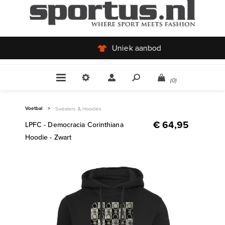
Uniek aanbod
(0)
Voetbal
>
Sweaters & Hoodies
€ 64,95
LPFC - Democracia Corinthiana
Hoodie - Zwart