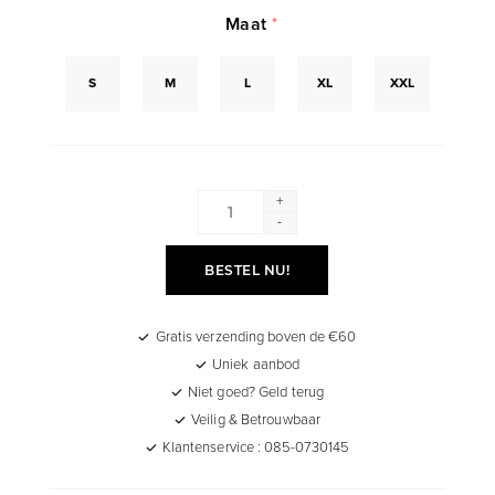
Maat
*
S
M
L
XL
XXL
+
-
BESTEL NU!
Gratis verzending boven de €60
Uniek aanbod
Niet goed? Geld terug
Veilig & Betrouwbaar
Klantenservice : 085-0730145