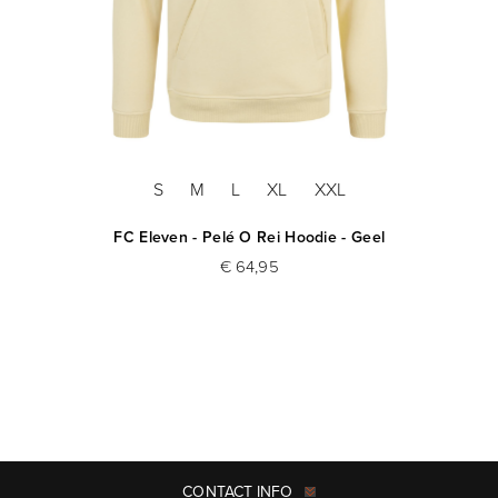
S
M
L
XL
XXL
FC Eleven - Pelé O Rei Hoodie - Geel
€ 64,95
CONTACT INFO