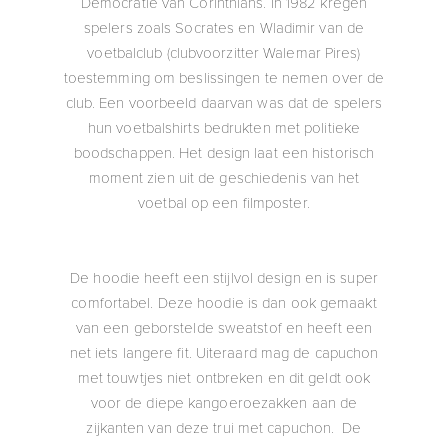
Democratie van Corinthians. In 1982 kregen
spelers zoals Socrates en Wladimir van de
voetbalclub (clubvoorzitter Walemar Pires)
toestemming om beslissingen te nemen over de
club. Een voorbeeld daarvan was dat de spelers
hun voetbalshirts bedrukten met politieke
boodschappen. Het design laat een historisch
moment zien uit de geschiedenis van het
voetbal op een filmposter.
De hoodie heeft een stijlvol design en is super
comfortabel. Deze hoodie is dan ook gemaakt
van een geborstelde sweatstof en heeft een
net iets langere fit. Uiteraard mag de capuchon
met touwtjes niet ontbreken en dit geldt ook
voor de diepe kangoeroezakken aan de
zijkanten van deze trui met capuchon. De