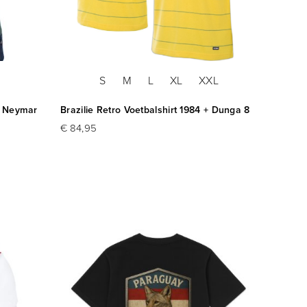
S
M
L
XL
XXL
e Neymar
Brazilie Retro Voetbalshirt 1984 + Dunga 8
€ 84,95