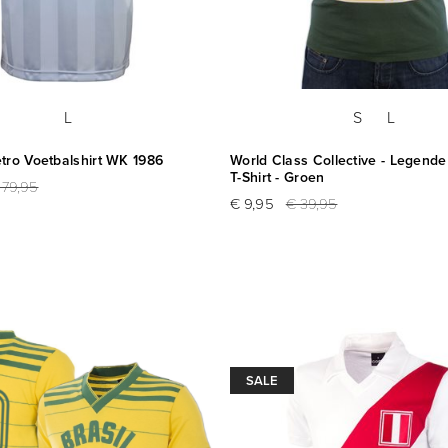
L
S
L
tro Voetbalshirt WK 1986
World Class Collective - Legend
T-Shirt - Groen
 79,95
€ 9,95
€ 39,95
SALE