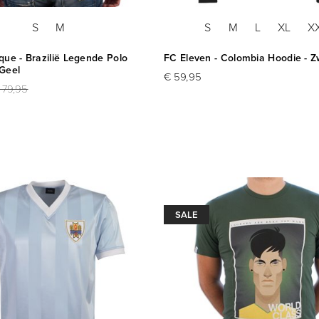
S
M
S
M
L
XL
X
ue - Brazilië Legende Polo
FC Eleven - Colombia Hoodie - Z
 Geel
€ 59,95
 79,95
SALE