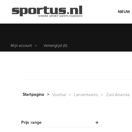
NIEUW
Mijn account
Verlanglijst
(0)
Startpagina
>
Voetbal
>
Landenteams
>
Zuid-Amerika
Prijs range