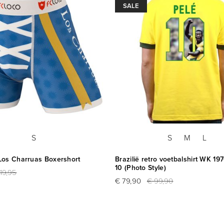
SALE
S
S
M
L
os Charruas Boxershort
Brazilië retro voetbalshirt WK 19
10 (Photo Style)
19,95
€ 79,90
€ 99,90