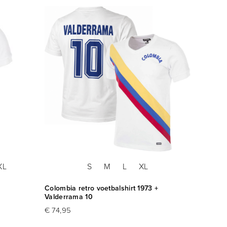
XL
S
M
L
XL
Colombia retro voetbalshirt 1973 +
Valderrama 10
€ 74,95