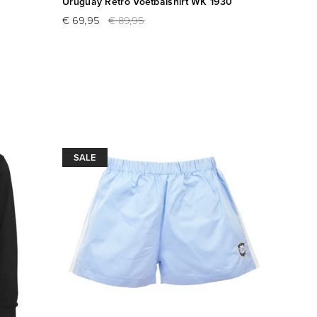
Uruguay Retro Voetbalshirt WK 1930
€ 69,95
€ 89,95
SALE