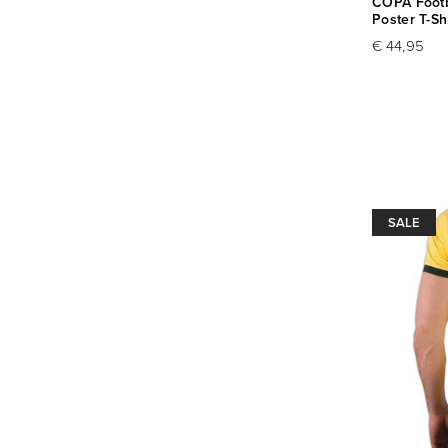
COPA Footb
Poster T-Shi
€ 44,95
SALE