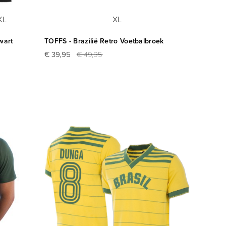
XL
XL
wart
TOFFS - Brazilië Retro Voetbalbroek
€ 39,95
€ 49,95