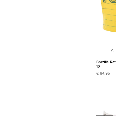
S
Brazilië Re
10
€ 84,95