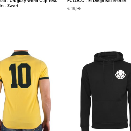
all - Uruguay World Cup 1930
FCLOCO - El Diego Boxershort
rt - Zwart
€ 19,95