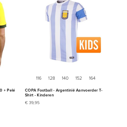
116
128
140
152
164
70 + Pelé
COPA Football - Argentinië Aanvoerder T-
Shirt - Kinderen
€ 39,95