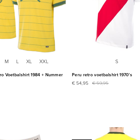
M
L
XL
XXL
S
tro Voetbalshirt 1984 + Nummer
Peru retro voetbalshirt 1970's
€ 54,95
€ 59,95