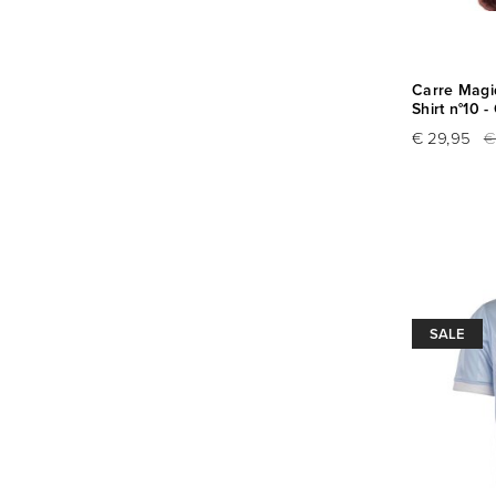
Carre Magiq
Shirt n°10 -
€ 29,95
€
SALE