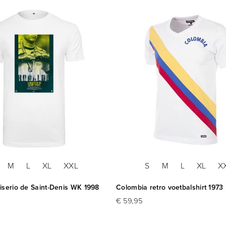
M
L
XL
XXL
S
M
L
XL
X
iserio de Saint-Denis WK 1998
Colombia retro voetbalshirt 1973
€ 59,95