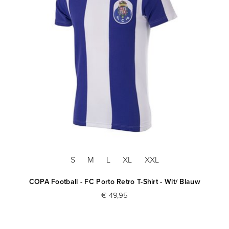
S
M
L
XL
XXL
ns
COPA Football - FC Porto Retro T-Shirt - Wit/ Blauw
C
€ 49,95