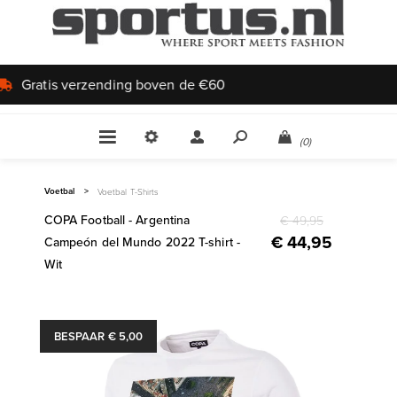
Uniek aanbod
(0)
Voetbal
>
Voetbal T-Shirts
COPA Football - Argentina
€ 49,95
€ 44,95
Campeón del Mundo 2022 T-shirt -
Wit
BESPAAR € 5,00