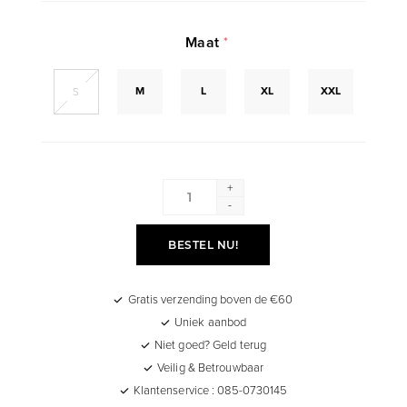
Maat
*
M
L
XL
XXL
S
+
-
BESTEL NU!
Gratis verzending boven de €60
Uniek aanbod
Niet goed? Geld terug
Veilig & Betrouwbaar
Klantenservice : 085-0730145