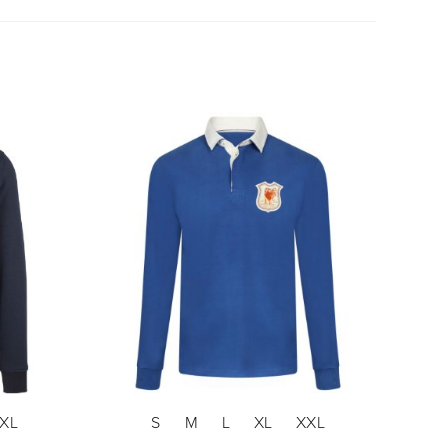
XL
S
M
L
XL
XXL