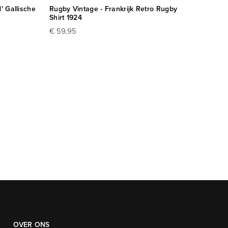
' Gallische
Rugby Vintage - Frankrijk Retro Rugby
Rugby 
Shirt 1924
Shirt 1
€ 59,95
€ 59,
OVER ONS