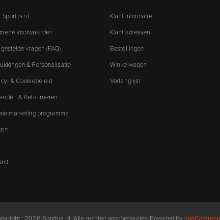
 Sportus.nl
Klant informatie
emene voorwaarden
Klant adressen
 gestelde vragen (FAQ)
Bestellingen
ukkingen & Personalisatie
Winkelwagen
acy- & Cookiebeleid
Verlanglijst
enden & Retourneren
liate marketing programma
ken
act
pyright ; 2026 Sportus.nl. Alle rechten voorbehouden
Powered by
nopCommer