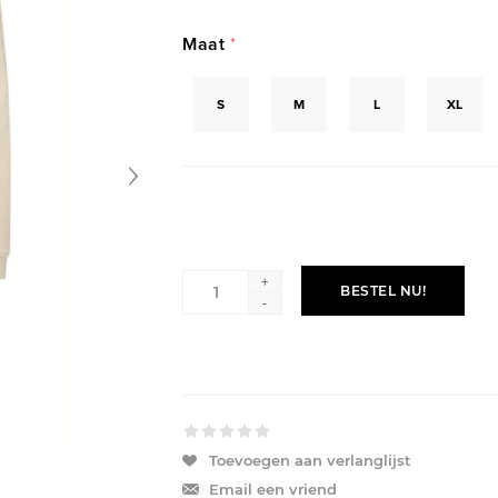
Maat
*
S
M
L
XL
+
BESTEL NU!
-
Toevoegen aan verlanglijst
Email een vriend