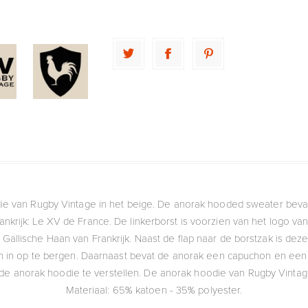
die van Rugby Vintage in het beige. De anorak hooded sweater bevat
ankrijk: Le XV de France. De linkerborst is voorzien van het logo v
Gallische Haan van Frankrijk. Naast de flap naar de borstzak is de
llen in op te bergen. Daarnaast bevat de anorak een capuchon en een 1
 de anorak hoodie te verstellen. De anorak hoodie van Rugby Vinta
Materiaal: 65% katoen - 35% polyester.