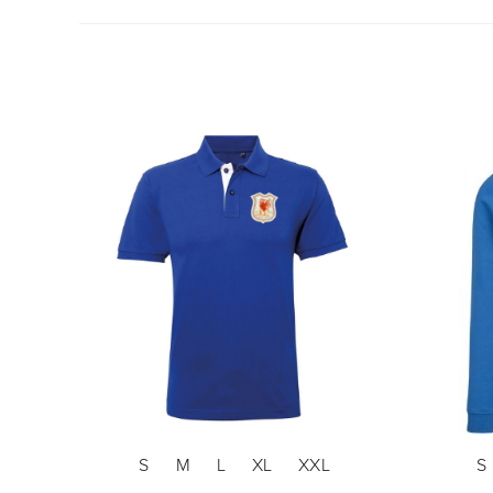
S
M
L
XL
XXL
S