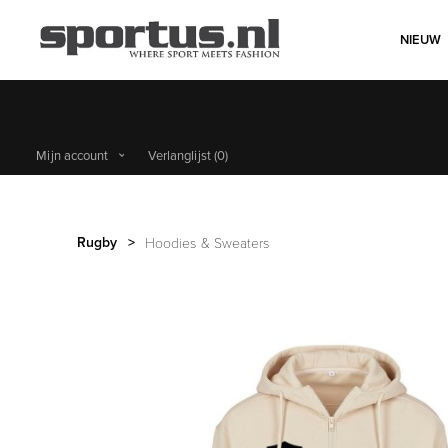
NIEUW
Mijn account
Verlanglijst
(0)
Rugby
>
Hoodies & Sweaters