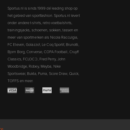
Sportus.nl is sinds 1999 dé leading shop op
het gebied van sportfashion. Sportus.nl levert
onder andere t-shirts, retro voetbalshirts,
trainingsjacks, schoenen, sokken, tassen en
meer van sportmerken als Nicola Racculgia,
FC Eleven, Golazzo!, Le Coq Sportif, Brunotti,
Bjorn Borg, Converse, COPA Football, Cruyff
Classics, FCLOCO, Fred Perry, John
Woodbridge, Robey, Meyba, Nike
Sportswear, Bukta, Puma, Score Draw, Quick,
TOFFS en meer.
ce