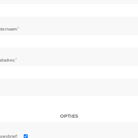
*
hternaam:
*
iladres:
OPTIES
uwsbrief: