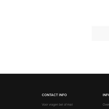
CONTACT INFO
INF
Voor vragen bel of mail
Over