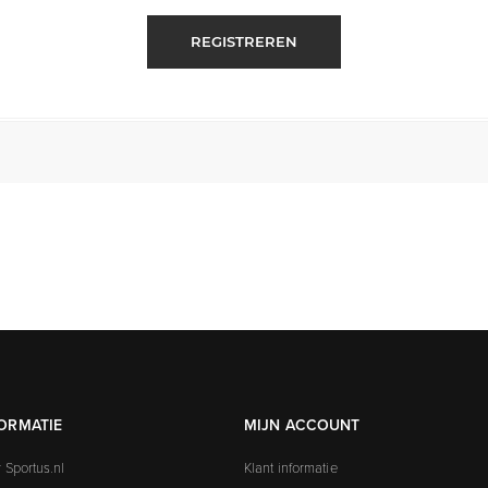
REGISTREREN
ORMATIE
MIJN ACCOUNT
 Sportus.nl
Klant informatie