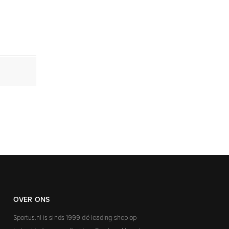
OVER ONS
Sportus.nl is sinds 1999 dé leading shop op