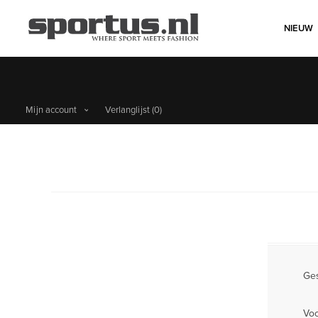
NIEUW
Mijn account
Verlanglijst
(0)
Ges
Vo