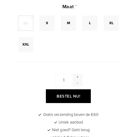
Maat
*
S
M
L
XL
XS
XXL
+
-
BESTEL NU!
Gratis verzending boven de €60
Uniek aanbod
Niet goed? Geld terug