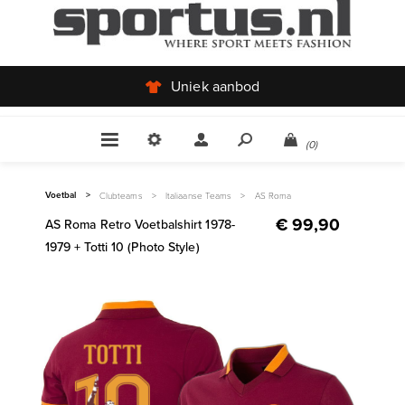
Uniek aanbod
(0)
Voetbal
>
Clubteams
>
Italiaanse Teams
>
AS Roma
€ 99,90
AS Roma Retro Voetbalshirt 1978-
1979 + Totti 10 (Photo Style)