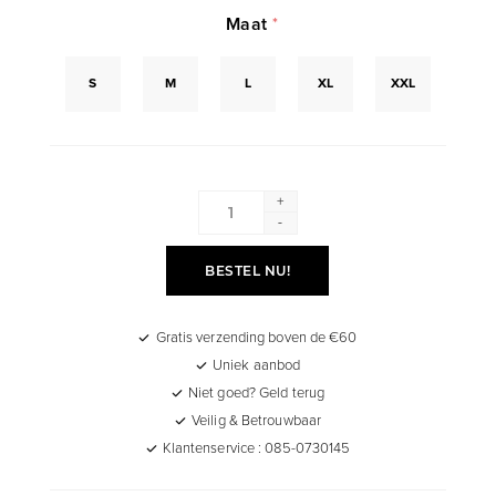
Maat
*
S
M
L
XL
XXL
+
-
BESTEL NU!
Gratis verzending boven de €60
Uniek aanbod
Niet goed? Geld terug
Veilig & Betrouwbaar
Klantenservice : 085-0730145