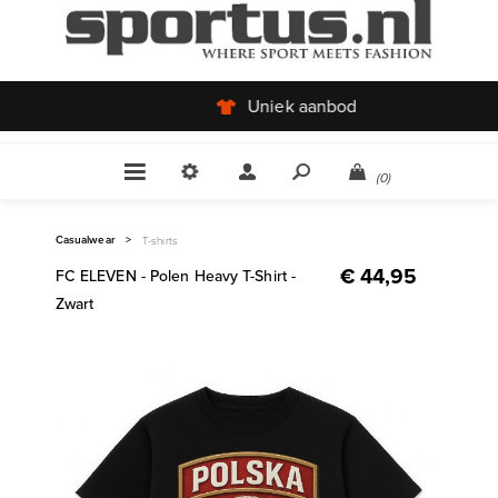
Uniek aanbod
(0)
Casualwear
>
T-shirts
€ 44,95
FC ELEVEN - Polen Heavy T-Shirt -
Zwart