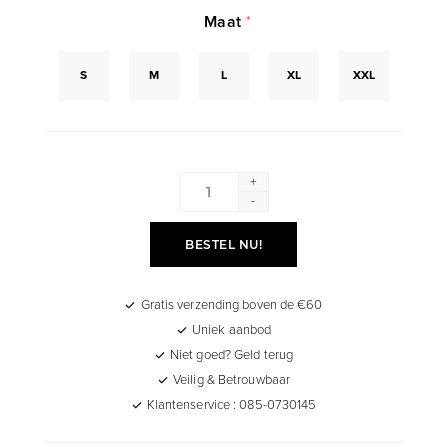
Maat
*
S
M
L
XL
XXL
+
-
BESTEL NU!
Gratis verzending boven de €60
Uniek aanbod
Niet goed? Geld terug
Veilig & Betrouwbaar
Klantenservice : 085-0730145