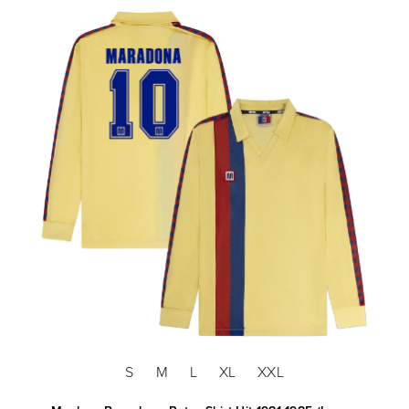
S
M
L
XL
XXL