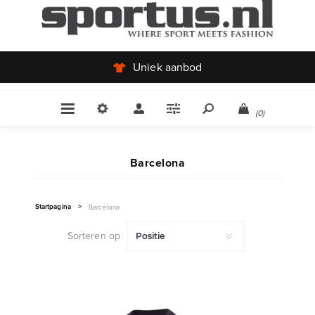
Uniek aanbod
(0)
Barcelona
Startpagina
>
Barcelona
Sorteren op