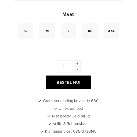
Maat
*
S
M
L
XL
XXL
+
-
BESTEL NU!
Gratis verzending boven de €60
Uniek aanbod
Niet goed? Geld terug
Veilig & Betrouwbaar
Klantenservice : 085-0730145