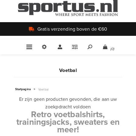
Gratis verzending boven de €60
(0)
Voetbal
Startpagina
>
Voetbal
Er zijn geen producten gevonden, die aan uw
zoekpdracht voldoen
Retro voetbalshirts,
trainingsjacks, sweaters en
meer!