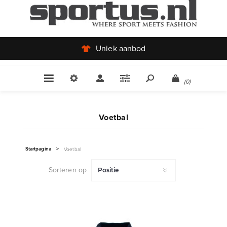
Uniek aanbod
(0)
Voetbal
Startpagina
>
Voetbal
Sorteren op