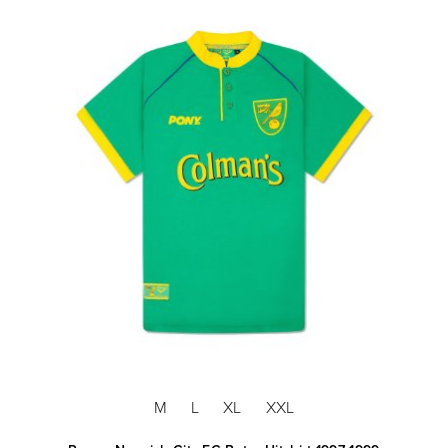
M
L
XL
XXL