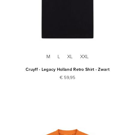
M
L
XL
XXL
Cruyff - Legacy Holland Retro Shirt - Zwart
€ 59,95