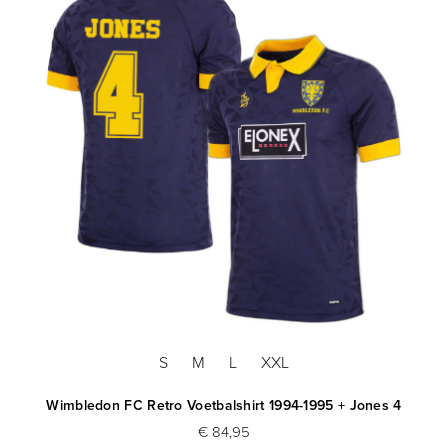
S
M
L
XXL
Wimbledon FC Retro Voetbalshirt 1994-1995 + Jones 4
€ 84,95