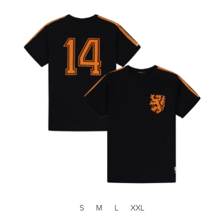
S
M
L
XXL