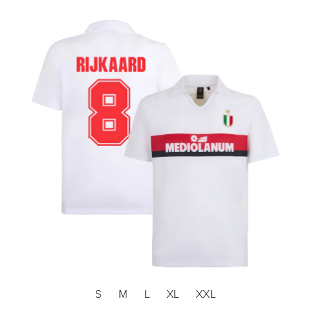
S
M
L
XL
XXL