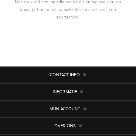
Met strakke lijnen, opvallende logo's en tijdloze kleuren
draag je Tempo net zo makkelijk op straat als in de
sportschool.
CONTACT INFO
INFORMATIE
MIJN ACCOUNT
OVER ONS