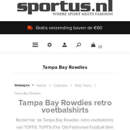
Gratis verzending boven de €60
(0)
Tampa Bay Rowdies
Startpagina
>
Voetbal
>
Clubteams
>
NASL Teams
>
Tampa Bay Rowdies
Tampa Bay Rowdies retro
voetbalshirts
Bestel hier de Tampa Bay Rowdies retro voetbalshirts
van TOFFS. TOFFS (The Old Fashioned Football Shirt