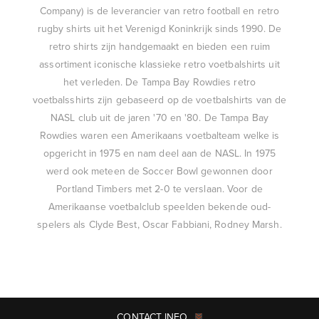
Company) is de leverancier van retro football en retro
rugby shirts uit het Verenigd Koninkrijk sinds 1990. De
retro shirts zijn handgemaakt en bieden een ruim
assortiment iconische klassieke retro voetbalshirts uit
het verleden. De Tampa Bay Rowdies retro
voetbalsshirts zijn gebaseerd op de voetbalshirts van de
NASL club uit de jaren '70 en '80. De Tampa Bay
Rowdies waren een Amerikaans voetbalteam welke is
opgericht in 1975 en nam deel aan de NASL. In 1975
werd ook meteen de Soccer Bowl gewonnen door
Portland Timbers met 2-0 te verslaan. Voor de
Amerikaanse voetbalclub speelden bekende oud-
spelers als Clyde Best, Oscar Fabbiani, Rodney Marsh.
CONTACT INFO