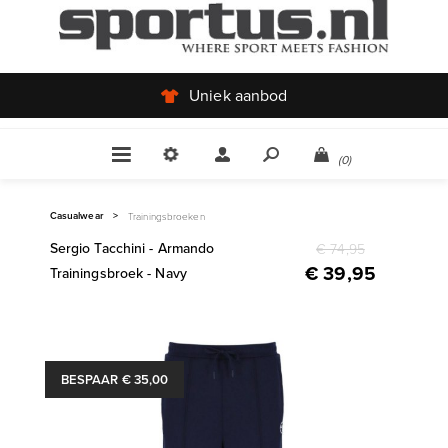
Uniek aanbod
(0)
Casualwear
>
Trainingsbroeken
Sergio Tacchini - Armando
€ 74,95
€ 39,95
Trainingsbroek - Navy
BESPAAR € 35,00