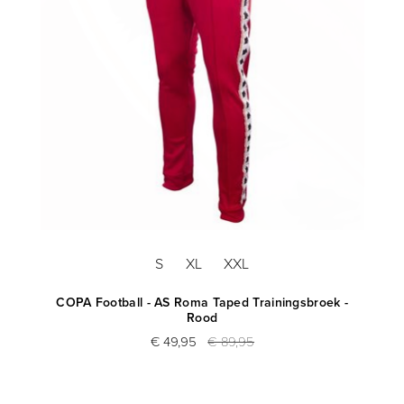
S
XL
XXL
art
COPA Football - AS Roma Taped Trainingsbroek -
Rood
€ 49,95
€ 89,95