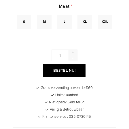
Maat
*
S
M
L
XL
XXL
+
-
BESTEL NU!
Gratis verzending boven de €60
Uniek aanbod
Niet goed? Geld terug
Veilig & Betrouwbaar
Klantenservice : 085-0730145