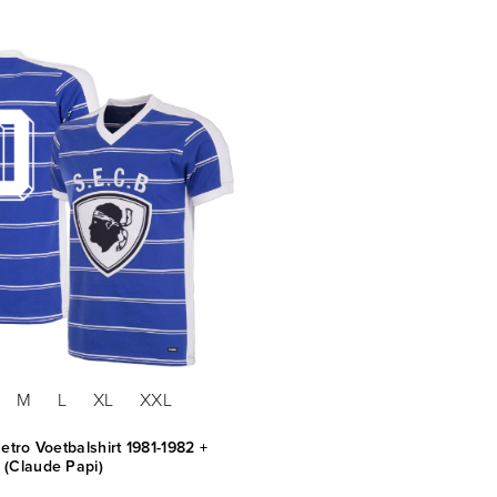
M
L
XL
XXL
etro Voetbalshirt 1981-1982 +
(Claude Papi)