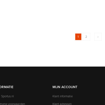
1
2
ORMATIE
MIJN ACCOUNT
 Sportus.nl
Klant informatie
emene voorwaarden
Klant adressen