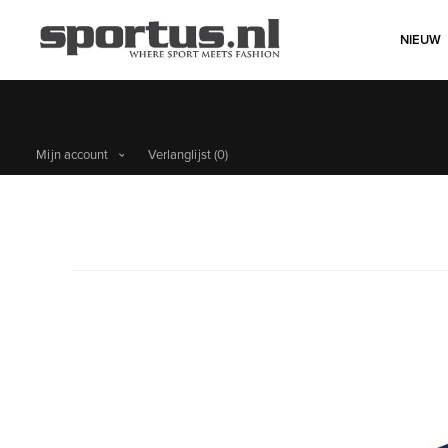
NIEUW
Gratis verzending boven de €60
Mijn account
Verlanglijst
(0)