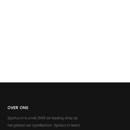
OVER ONS
Sportus.nl is sinds 1999 dé leading shop op
het gebied van sportfashion. Sportus.nl levert