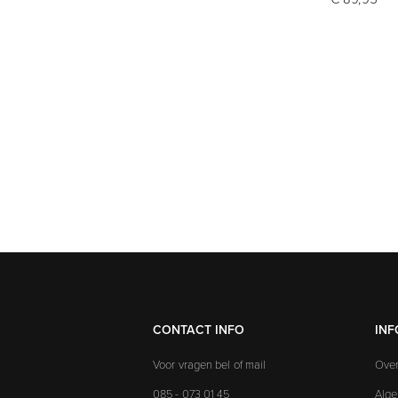
CONTACT INFO
INF
Voor vragen bel of mail
Over
085 - 073 01 45
Alg