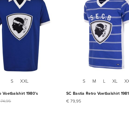
S
XXL
S
M
L
XL
X
o Voetbalshirt 1980's
SC Bastia Retro Voetbalshirt 198
 74,95
€ 79,95