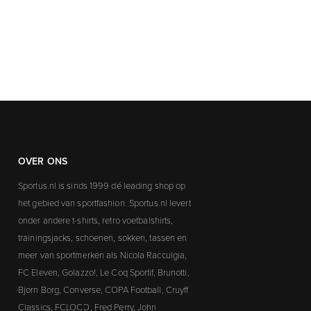
OVER ONS
Sportus.nl is sinds 1999 dé leading shop op
het gebied van sportfashion. Sportus.nl levert
onder andere t-shirts, retro voetbalshirts,
trainingsjacks, schoenen, sokken, tassen en
meer van sportmerken als Nicola Racculgia,
FC Eleven, Golazzo!, Le Coq Sportif, Brunotti,
Bjorn Borg, Converse, COPA Football, Cruyff
Classics, FCLOCO, Fred Perry, John