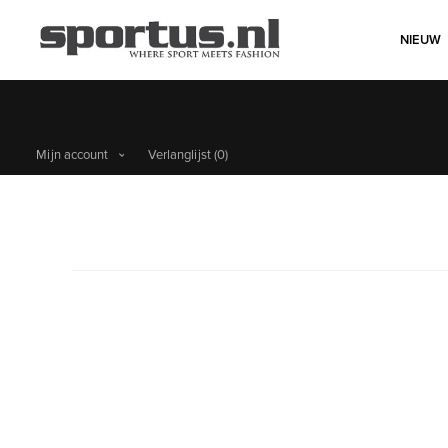
NIEUW
Gratis verzending bove
Mijn account
Verlanglijst
(0)