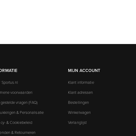
ORMATIE
MIJN ACCOUNT
 Sportus.nl
Klant informatie
emene voorwaarden
Klant adressen
 gestelde vragen (FAQ)
Bestellingen
ukkingen & Personalisatie
Winkelwagen
acy- & Cookiebeleid
Verlanglijst
enden & Retourneren