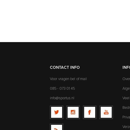
CONTACT INFO
INF
Voor vragen bel of mail
Over
085 - 073 01 45
Alg
info@sportus.nl
Veel
Bedr
Priv
Verz