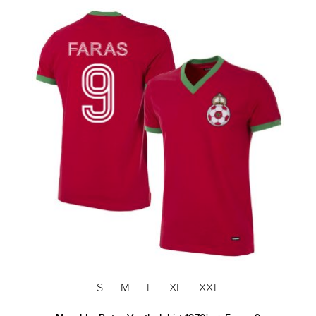
S
M
L
XL
XXL