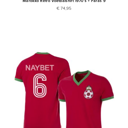
Marokko Retro Voetbalshirt 1970's + Faras 9
€ 74,95