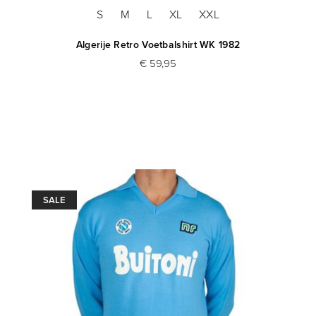
S
M
L
XL
XXL
Algerije Retro Voetbalshirt WK 1982
€ 59,95
SALE