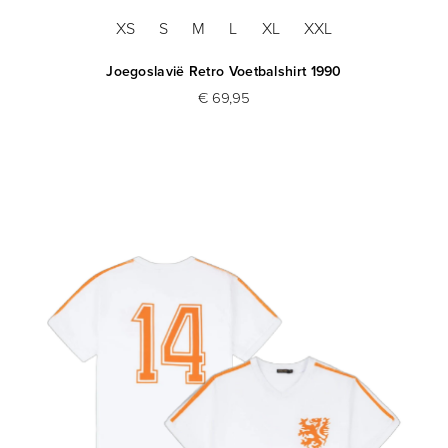
XS
S
M
L
XL
XXL
Joegoslavië Retro Voetbalshirt 1990
€ 69,95