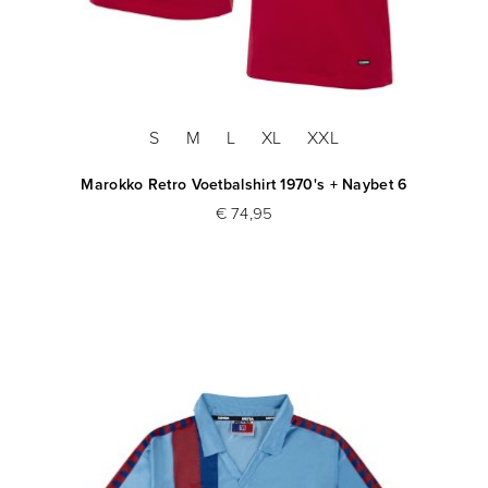
S
M
L
XL
XXL
Marokko Retro Voetbalshirt 1970's + Naybet 6
€ 74,95