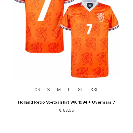
XS
S
M
L
XL
XXL
Holland Retro Voetbalshirt WK 1994 + Overmars 7
€ 89,95