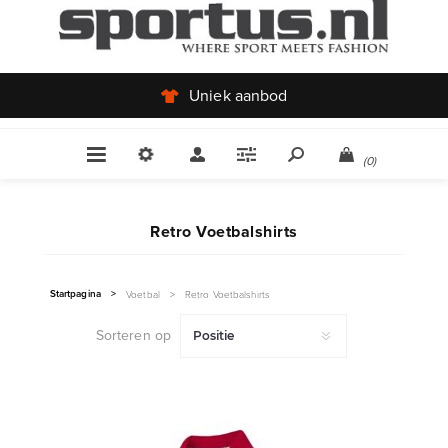
Uniek aanbod
(0)
Retro Voetbalshirts
Startpagina
>
Voetbal
>
Retro Voetbalshirts
Sorteren op