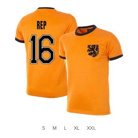
S
M
L
XL
XXL