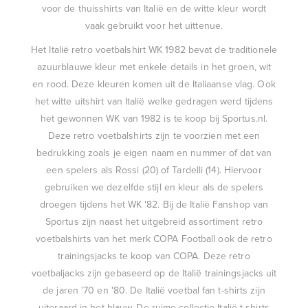
voor de thuisshirts van Italië en de witte kleur wordt
vaak gebruikt voor het uittenue.
Het
Italië retro voetbalshirt WK 1982
bevat de traditionele
azuurblauwe kleur met enkele details in het groen, wit
en rood. Deze kleuren komen uit de Italiaanse vlag. Ook
het witte uitshirt van Italië welke gedragen werd tijdens
het gewonnen WK van 1982 is te koop bij Sportus.nl.
Deze retro voetbalshirts zijn te voorzien met een
bedrukking zoals je eigen naam en nummer of dat van
een spelers als Rossi (20) of Tardelli (14). Hiervoor
gebruiken we dezelfde stijl en kleur als de spelers
droegen tijdens het WK '82. Bij de Italië Fanshop van
Sportus zijn naast het uitgebreid assortiment retro
voetbalshirts van het merk COPA Football ook de retro
trainingsjacks te koop van COPA. Deze retro
voetbaljacks zijn gebaseerd op de Italië trainingsjacks uit
de jaren '70 en '80. De Italië voetbal fan t-shirts zijn
uiteraard in het blauw. De ruime collectie Italië t-shirts