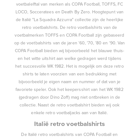
voetbalelftal van merken als
COPA Football
,
TOFFS
,
FC
LOCO
,
Socceratees
en
Death By Zero
. Hoogtepunt van
de Italië "La Squadra Azzurra" collectie zijn de heerlijke
retro voetbalshirts. De retro voetbalshirts van de
voetbalmerken TOFFS en COPA Football zijn gebaseerd
op de voetbalshirts van de jaren '60, '70, '80 en '90. Van
COPA Football bieden wij bijvoorbeeld het blauwe thuis-
en het witte uitshirt aan welke gedragen werd tijdens
het succesvolle WK 1982. Het is mogelijk om deze retro
shirts te laten voorzien van een bedrukking met
bijvoorbeeld je eigen naam en nummer of dat van je
favoriete speler. Ook het keepersshirt van het WK 1982
(gedragen door Dino Zoff) mag niet ontbreken in de
collectie. Naast de retro voetbalshirt bieden wij ook
enkele retro voetbaljacks aan van Italië.
Italië retro voetbalshirts
De Italië retro voetbalshirts van COPA Football en