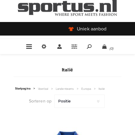
Uniek aanbod
(0)
Italië
Startpagina
>
Voetbal
>
Landenteams
>
Europa
>
Italië
Sorteren op