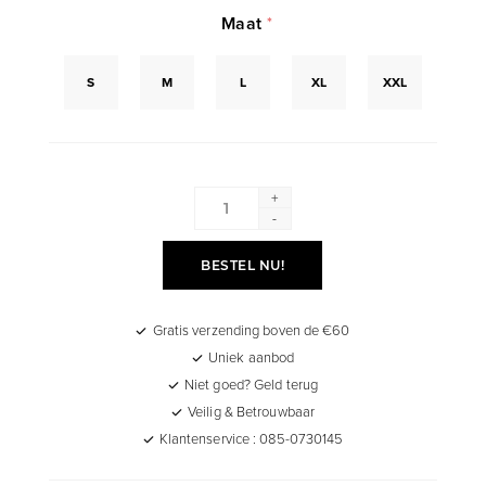
Maat
*
S
M
L
XL
XXL
+
-
BESTEL NU!
Gratis verzending boven de €60
Uniek aanbod
Niet goed? Geld terug
Veilig & Betrouwbaar
Klantenservice : 085-0730145