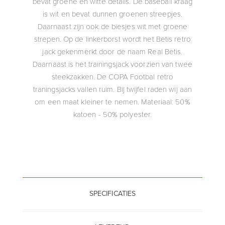
bevat groene en witte details. De baseball kraag
is wit en bevat dunnen groenen streepjes.
Daarnaast zijn ook de biesjes wit met groene
strepen. Op de linkerborst wordt het Betis retro
jack gekenmerkt door de naam Real Betis.
Daarnaast is het trainingsjack voorzien van twee
steekzakken. De COPA Footbal retro
traningsjacks vallen ruim. Bij twijfel raden wij aan
om een maat kleiner te nemen. Materiaal: 50%
katoen - 50% polyester.
SPECIFICATIES