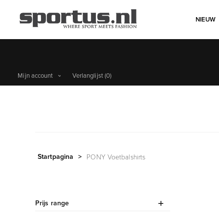
NIEUW
Mijn account
Verlanglijst
(0)
Startpagina
>
PONY Voetbalshirts
Prijs range