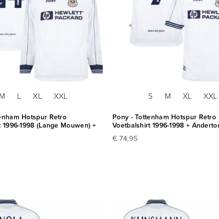
M
L
XL
XXL
S
M
XL
XXL
tenham Hotspur Retro
Pony - Tottenham Hotspur Retro
rt 1996-1998 (Lange Mouwen) +
Voetbalshirt 1996-1998 + Anderto
€ 74,95