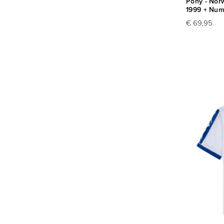
Pony - Norw
1999 + Nu
€ 69,95