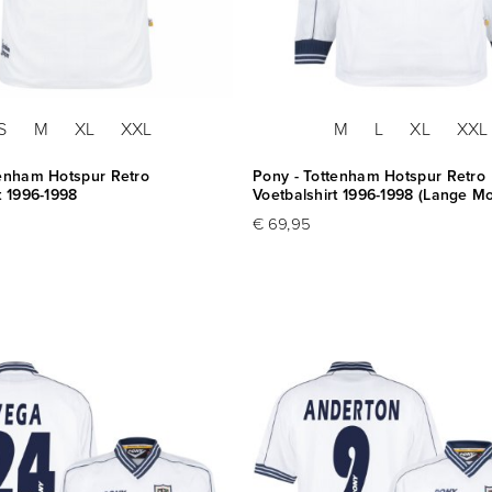
S
M
XL
XXL
M
L
XL
XXL
tenham Hotspur Retro
Pony - Tottenham Hotspur Retro
t 1996-1998
Voetbalshirt 1996-1998 (Lange 
€ 69,95