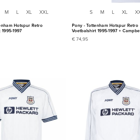
M
L
XL
XXL
S
M
L
XL
X
tenham Hotspur Retro
Pony - Tottenham Hotspur Retro
t 1995-1997
Voetbalshirt 1995-1997 + Campbel
€ 74,95