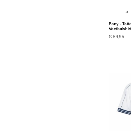
S
Pony - Tot
Voetbalshir
€ 59,95