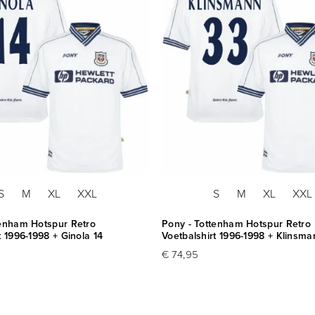
S
M
XL
XXL
S
M
XL
XXL
tenham Hotspur Retro
Pony - Tottenham Hotspur Retro
t 1996-1998 + Ginola 14
Voetbalshirt 1996-1998 + Klinsm
€ 74,95