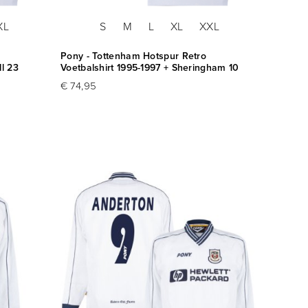
XL
S
M
L
XL
XXL
Pony - Tottenham Hotspur Retro
l 23
Voetbalshirt 1995-1997 + Sheringham 10
€ 74,95