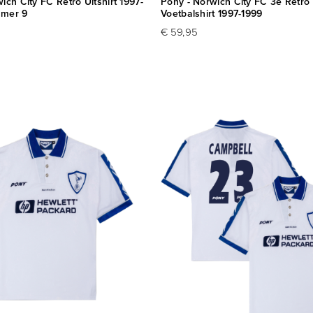
ich City FC Retro Uitshirt 1997-
Pony - Norwich City FC 3e Retro
mmer 9
Voetbalshirt 1997-1999
€ 59,95