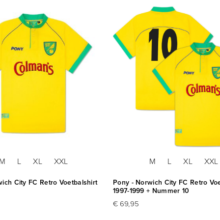
M
L
XL
XXL
M
L
XL
XXL
ich City FC Retro Voetbalshirt
Pony - Norwich City FC Retro Voe
1997-1999 + Nummer 10
€ 69,95