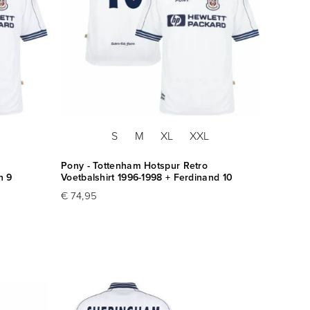
S
M
XL
XXL
Pony - Tottenham Hotspur Retro
n 9
Voetbalshirt 1996-1998 + Ferdinand 10
€ 74,95