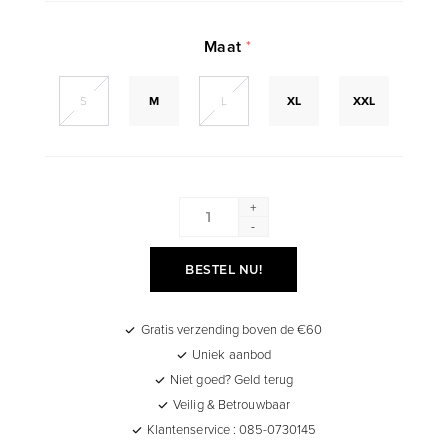
Maat
*
S
M
L
XL
XXL
+
-
BESTEL NU!
Gratis verzending boven de €60
Uniek aanbod
Niet goed? Geld terug
Veilig & Betrouwbaar
Klantenservice : 085-0730145