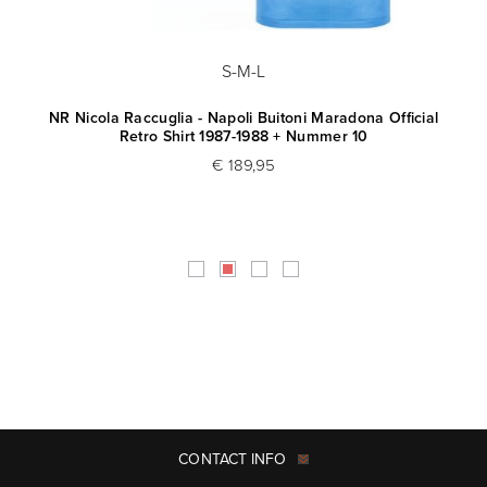
S-M-L
rt
NR Nicola Raccuglia - Napoli Buitoni Maradona Official
N
Retro Shirt 1987-1988 + Nummer 10
€ 189,95
CONTACT INFO