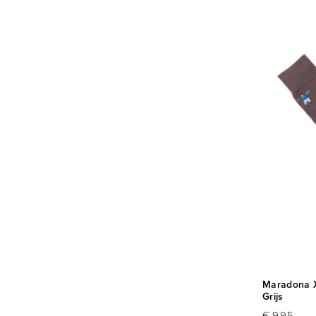
Maradona X
Grijs
€ 9,95