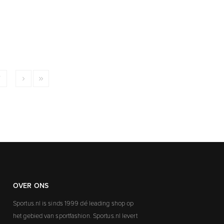
7
OVER ONS
Sportus.nl is sinds 1999 dé leading shop op
het gebied van sportfashion. Sportus.nl levert