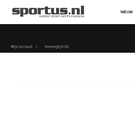
NIEUW
Gra
Mijn account
Verlanglijst
(0)