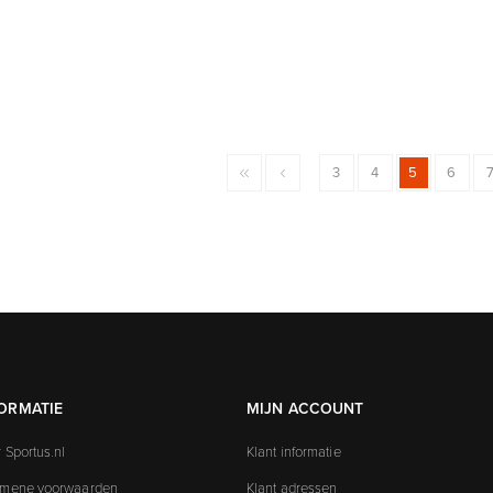
3
4
5
6
ORMATIE
MIJN ACCOUNT
 Sportus.nl
Klant informatie
emene voorwaarden
Klant adressen