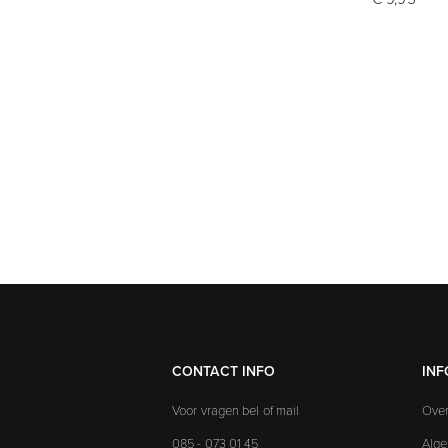
CONTACT INFO
INF
Voor vragen bel of mail
Over
085 - 073 01 45
Alg