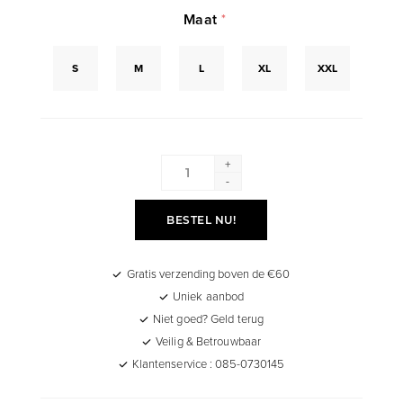
Maat
*
S
M
L
XL
XXL
+
-
BESTEL NU!
Gratis verzending boven de €60
Uniek aanbod
Niet goed? Geld terug
Veilig & Betrouwbaar
Klantenservice : 085-0730145