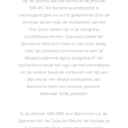
op de uitshirts van Barcelona uit de periode
1981-85. Het Barcelona voetbalshirt is
overwegend geel en wordt gekenmerkt door de
verticale banen over de rechterkant van het
shirt. Deze banen zijn in de blaugrana
(rood/blauw) kleuren. Daarnaast bevat het
Barcelona shirt een v-hals en een polo kraag.
Over de schouders en mouwen is een de
Meyba trademark taping aangebracht. De
rechterborst bevat het logo van het merk Meyba
en de andere bevat de contouren van dat van
Barcelona. Het Meyba voetbalshirt van
Barcelona heeft een normale pasvorm.
Materiaal: 100% polyester.
In de periode 1981-1985 won Barcelona o.a. de
Spaanse titel, de Copa del Rey en de Europacup
II. Gedurende deze jaren speelden onder