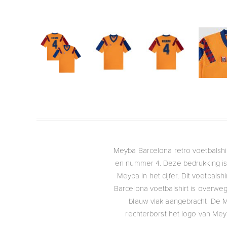
Meyba Barcelona retro voetbalshi
en nummer 4. Deze bedrukking is 
Meyba in het cijfer. Dit voetbals
Barcelona voetbalshirt is overwe
blauw vlak aangebracht. De M
rechterborst het logo van Me