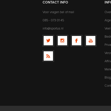
CONTACT INFO
INF
Voor vragen bel of mail
Over
085 - 073 01 45
Alg
info@sportus.nl
Veel
Bedr
Priv
Verz
Affi
Mer
Blog
Cont