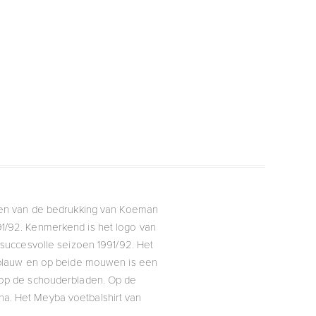
zien van de bedrukking van Koeman
91/92. Kenmerkend is het logo van
t succesvolle seizoen 1991/92. Het
s blauw en op beide mouwen is een
t op de schouderbladen. Op de
a. Het Meyba voetbalshirt van