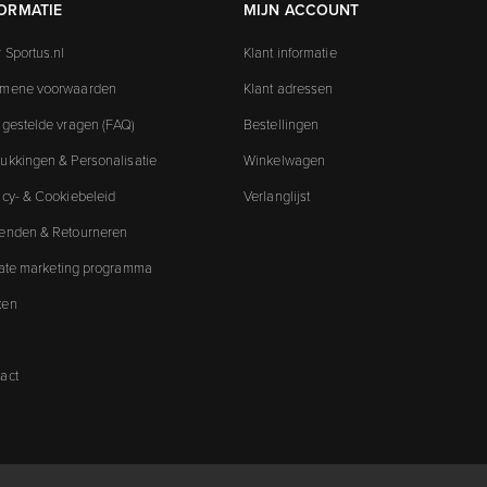
ORMATIE
MIJN ACCOUNT
 Sportus.nl
Klant informatie
emene voorwaarden
Klant adressen
 gestelde vragen (FAQ)
Bestellingen
ukkingen & Personalisatie
Winkelwagen
acy- & Cookiebeleid
Verlanglijst
enden & Retourneren
liate marketing programma
ken
act