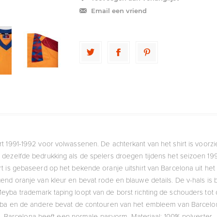
Email een vriend
rt 1991-1992 voor volwassenen. De achterkant van het shirt is voor
dezelfde bedrukking als de spelers droegen tijdens het seizoen 19
hirt is gebaseerd op het bekende oranje uitshirt van Barcelona uit he
gend oranje van kleur en bevat rode en blauwe details. De v-hals i
eyba trademark taping loopt van de borst richting de schouders to
yba en de andere bevat de contouren van het embleem van Barcelon
Barcelona heeft een normale pasvorm. Materiaal: 100% polyester.