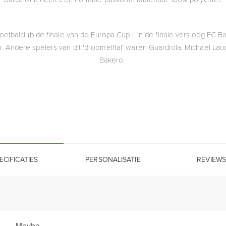
oetbalclub de finale van de Europa Cup I. In de finale versloeg FC 
Andere spelers van dit 'droomelftal' waren Guardiola, Michael Laud
Bakero.
ECIFICATIES
PERSONALISATIE
REVIEWS
Meyba