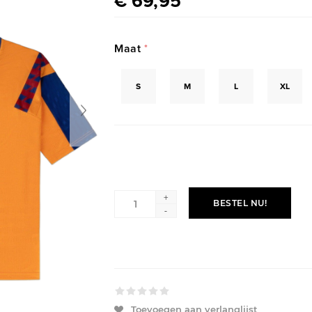
€ 69,95
Maat
*
S
M
L
XL
+
BESTEL NU!
-
Toevoegen aan verlanglijst