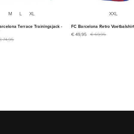
M
L
XL
XXL
rcelona Terrace Trainingsjack -
FC Barcelona Retro Voetbalshir
w
€ 49,95
€ 69,95
€ 74,95