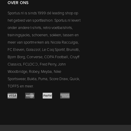
OVER ONS
Sportus.nl is sinds 1999 dé leading shop op
het gebied van sportfashion. Sportus.nl levert
onder andere t-shirts, retro voetbalshirts,
trainingsjacks, schoenen, sokken, tassen en
meer van sportmerken als Nicola Racculgia,
FC Eleven, Golazzo!, Le Coq Sportif, Brunotti,
Bjorn Borg, Converse, COPA Football, Cruyff
Classics, FCLOCO, Fred Perry, John
Woodbridge, Robey, Meyba, Nike
Sportswear, Bukta, Puma, Score Draw, Quick,
TOFFS en meer.