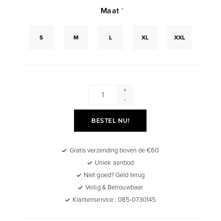
Maat
*
S
M
L
XL
XXL
+
-
BESTEL NU!
Gratis verzending boven de €60
Uniek aanbod
Niet goed? Geld terug
Veilig & Betrouwbaar
Klantenservice : 085-0730145