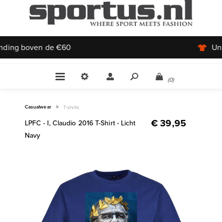
Uniek aanbod
(0)
Casualwear
>
T-shirts
€ 39,95
LPFC - I, Claudio 2016 T-Shirt - Licht
Navy