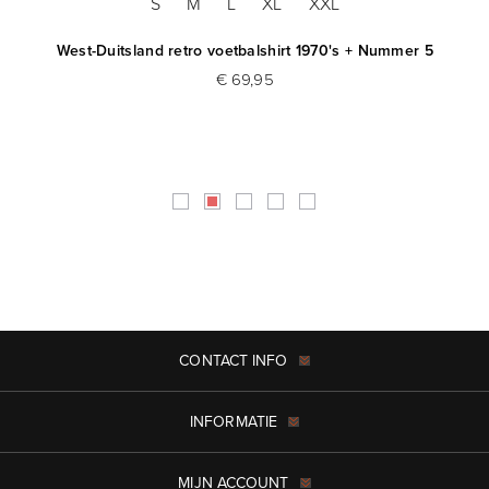
S
M
L
XL
XXL
West-Duitsland retro voetbalshirt 1970's + Nummer 5
C
€ 69,95
CONTACT INFO
INFORMATIE
MIJN ACCOUNT