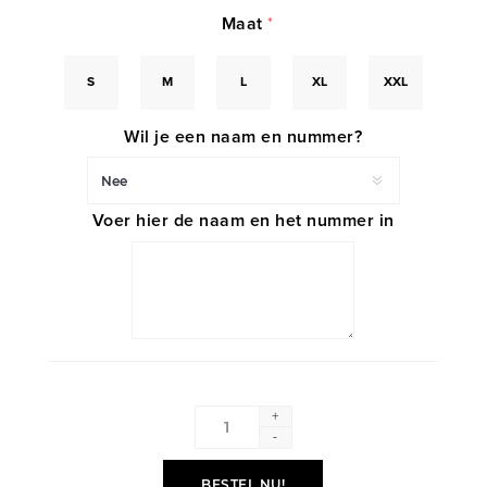
Maat
*
S
M
L
XL
XXL
Wil je een naam en nummer?
Voer hier de naam en het nummer in
+
-
BESTEL NU!