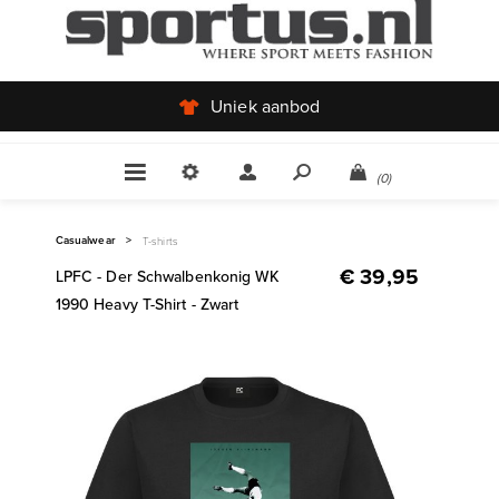
Uniek aanbod
(0)
Casualwear
>
T-shirts
€ 39,95
LPFC - Der Schwalbenkonig WK
1990 Heavy T-Shirt - Zwart