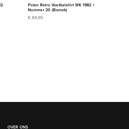
82
Polen Retro Voetbalshirt WK 1982 +
Hollan
Nummer 20 (Boniek)
€ 79,
€ 84,95
OVER ONS