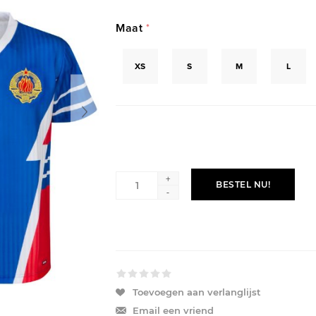
Maat
*
XS
S
M
L
+
BESTEL NU!
-
Toevoegen aan verlanglijst
Email een vriend