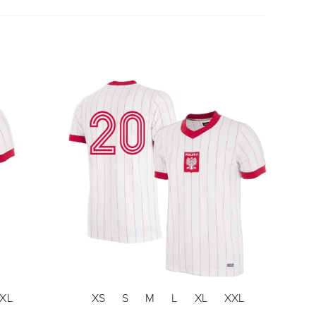
XL
XS
S
M
L
XL
XXL
X