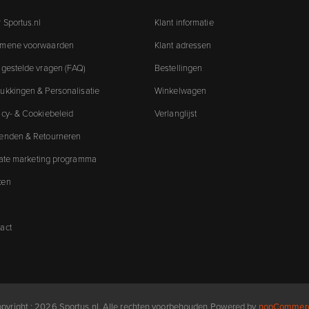
 Sportus.nl
Klant informatie
emene voorwaarden
Klant adressen
 gestelde vragen (FAQ)
Bestellingen
ukkingen & Personalisatie
Winkelwagen
acy- & Cookiebeleid
Verlanglijst
enden & Retourneren
liate marketing programma
ken
act
pyright ; 2026 Sportus.nl. Alle rechten voorbehouden
Powered by
nopCommer