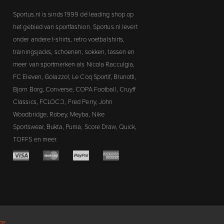
Sportus.nl is sinds 1999 dé leading shop op
het gebied van sportfashion. Sportus.nl levert
onder andere t-shirts, retro voetbalshirts,
trainingsjacks, schoenen, sokken, tassen en
meer van sportmerken als Nicola Racculgia,
FC Eleven, Golazzo!, Le Coq Sportif, Brunotti,
Bjorn Borg, Converse, COPA Football, Cruyff
Classics, FCLOCO, Fred Perry, John
Woodbridge, Robey, Meyba, Nike
Sportswear, Bukta, Puma, Score Draw, Quick,
TOFFS en meer.
ce