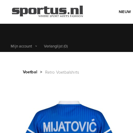
NIEUW
Mijn account
Verlanglijst
(0)
Voetbal
>
Retro Voetbalshirts