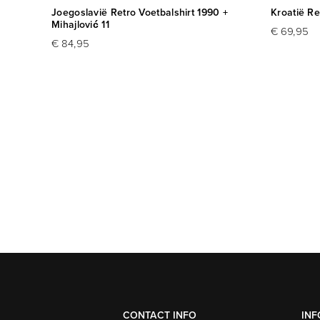
0
Joegoslavië Retro Voetbalshirt 1990 +
Kroatië Re
Mihajlović 11
€ 69,95
€ 84,95
CONTACT INFO
INF