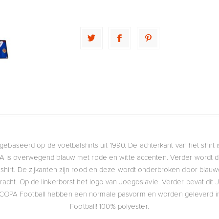
t, gebaseerd op de voetbalshirts uit 1990. De achterkant van het shir
PA is overwegend blauw met rode en witte accenten. Verder wordt 
t shirt. De zijkanten zijn rood en deze wordt onderbroken door bla
acht. Op de linkerborst het logo van Joegoslavie. Verder bevat dit Jo
van COPA Football hebben een normale pasvorm en worden geleverd 
Football! 100% polyester.