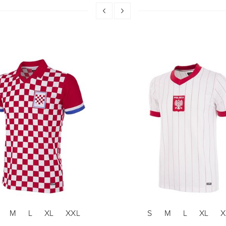
M
L
XL
XXL
S
M
L
XL
X