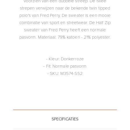
voorzien van een dubbele streep. De twee
strepen verwijzen naar de bekende twin tipped
polo's van Fred Perry. De sweater is een mooie
combinatie van sport en streetwear. De Half Zip
sweater van Fred Perry heeft een normale
pasvorm. Materiaal: 79% katoen - 21% polyester.
- Kleur: Donkerroze
- Fit: Normale pasvorm
- SKU: M3574-S52
SPECIFICATIES